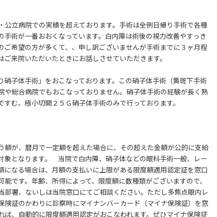
・公立病院での実績を超えております。手術は全例日帰り手術で各種
の手術が一番おおくなっています。白内障は術後の視力改善やすっき
のご希望の方が多くて、、申し訳ございませんが手術までに３ヶ月程
はご来院いただいたときにお話しさせていただきます。
り硝子体手術」をおこなっております。この硝子体手術（黄斑下手術
院や総合病院でもおこなっておりません。硝子体手術の経験が長く熟
ですむ、極小切開２５Ｇ硝子体手術のみで行っております。
う額が、暦月で一定額を超えた場合に、その超えた金額が公的に支給
対象となります。 当院で白内障、硝子体などの眼科手術一般、レー
額になる場合は、月額の支払いに上限がある限度額適用認定証を窓口
可能です。年齢、所得によって、限度額に数種類がございますので、
当部署、ないしは当院窓口にてご相談ください。ただし多焦点眼内レ
保険証のかわりに診察時にマイナンバーカード（マイナ保険証）を窓
れば、自動的に限度額適用認定がおこなわれます。ぜひマイナ保険証