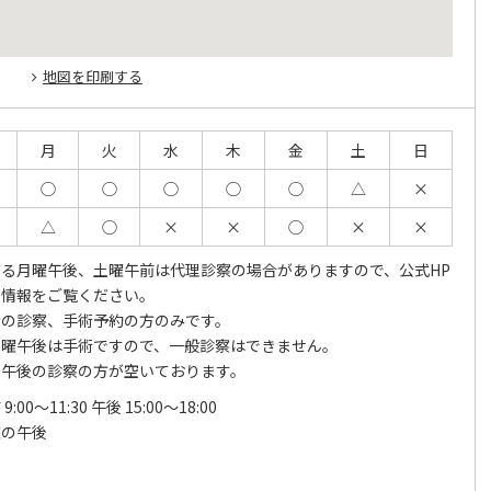
地図を印刷する
月
火
水
木
金
土
日
◯
◯
◯
◯
◯
△
×
△
◯
×
×
◯
×
×
る月曜午後、土曜午前は代理診察の場合がありますので、公式HP
着情報をご覧ください。
者の診察、手術予約の方のみです。
木曜午後は手術ですので、一般診察はできません。
も午後の診察の方が空いております。
9:00～11:30 午後 15:00～18:00
曜の午後