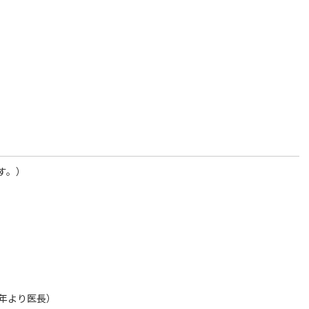
す。）
1年より医長）