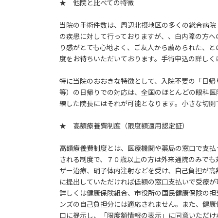
★ 他院と比べての特徴
当院の手術件数は、周辺北摂地区の多くの総合病院
の疾患に対して行っておりますが、、白内障の方へ
り感がとても心地よく、ご友人から薦められた、と
度をお待ちいただいております。手術申込の詳しく
特に当院のおおきな特徴として、入院不要の「日帰
等）の日帰りでの対応は、全国のほとんどの眼科医
練した院長にはそれが可能となります。小さな切開
★ 高額療養費制度（限度額適用認定証）
高額療養費制度とは、医療機関や薬局の窓口で支払
される制度で、７０歳以上の方は外来通院のみでも
ザー治療、硝子体内注射などを受け、自己負担が高
に提出していただければ低額の窓口支払いで受療が
詳しくは健康保険組合、市役所の国民健康保険の担
ンズの自己負担分には適応されません。また、健康
口に提示し、「限度額情報の表示」に同意いただけ