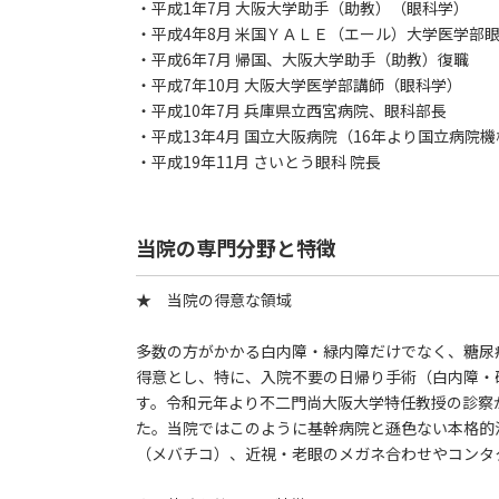
・平成1年7月 大阪大学助手（助教）（眼科学）
・平成4年8月 米国ＹＡＬＥ（エール）大学医学部眼科視科学 
・平成6年7月 帰国、大阪大学助手（助教）復職
・平成7年10月 大阪大学医学部講師（眼科学）
・平成10年7月 兵庫県立西宮病院、眼科部長
・平成13年4月 国立大阪病院（16年より国立病
・平成19年11月 さいとう眼科 院長
当院の専門分野と特徴
★ 当院の得意な領域
多数の方がかかる白内障・緑内障だけでなく、糖尿
得意とし、特に、入院不要の日帰り手術（白内障・
す。令和元年より不二門尚大阪大学特任教授の診察
た。当院ではこのように基幹病院と遜色ない本格的
（メバチコ）、近視・老眼のメガネ合わせやコンタ