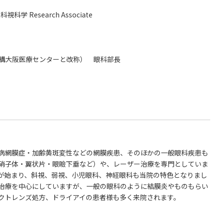
Research Associate
院機構大阪医療センターと改称） 眼科部長
病網膜症・加齢黄斑変性などの網膜疾患、そのほかの一般眼科疾患も
硝子体・翼状片・眼瞼下垂など）や、レーザー治療を専門としていま
が始まり、斜視、弱視、小児眼科、神経眼科も当院の特色となりまし
治療を中心にしていますが、一般の眼科のように結膜炎やものもらい
クトレンズ処方、ドライアイの患者様も多く来院されます。