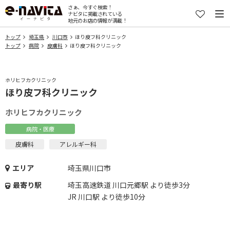
さぁ、今すぐ検索！
ナビタに掲載されている
地元のお店の情報が満載！
トップ
埼玉県
川口市
ほり皮フ科クリニック
トップ
病院
皮膚科
ほり皮フ科クリニック
ホリヒフカクリニック
ほり皮フ科クリニック
ホリヒフカクリニック
病院・医療
皮膚科
アレルギー科
エリア
埼玉県川口市
最寄り駅
埼玉高速鉄道 川口元郷駅 より徒歩3分
JR 川口駅 より徒歩10分