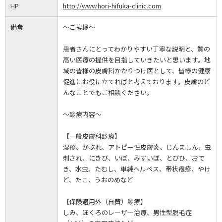
HP
http://www.hori-hifuka-clinic.com
備考
～ご挨拶～
患者さんにとってわかりやすい丁寧な説明と、質の
高い医療の提供を目指していきたいと思います。地
域の皆様の皮膚科かかりつけ医として、皆様の健康
促進にお役に立てればと考えております。皮膚のど
んなことでもご相談ください。
～診療内容～
【一般皮膚科診療】
湿疹、かぶれ、アトピー性皮膚炎、じんましん、虫
刺され、にきび、いぼ、みずいぼ、とびひ、おで
き、水虫、たむし、単純ヘルペス、帯状疱疹、やけ
ど、たこ、うおのめなど
【保険適用外（自費）診療】
しみ、ほくろのレーザー治療、男性型脱毛症