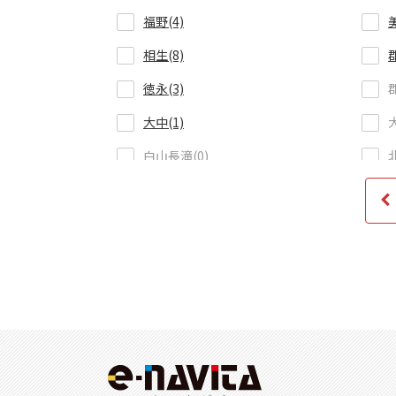
福野(4)
相生(8)
徳永(3)
大中(1)
白山長滝(0)