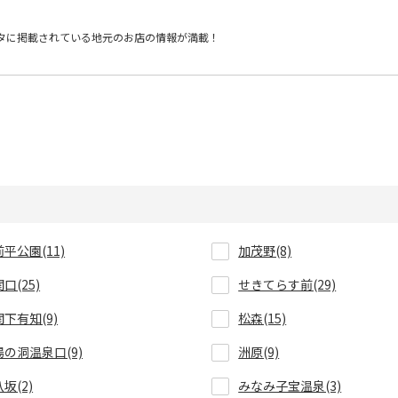
タに掲載されている
地元のお店の情報が満載！
前平公園(11)
加茂野(8)
関口(25)
せきてらす前(29)
関下有知(9)
松森(15)
湯の洞温泉口(9)
洲原(9)
八坂(2)
みなみ子宝温泉(3)