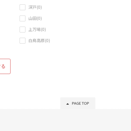
深戸(0)
山田(0)
上万場(0)
白鳥高原(0)
する
PAGE TOP