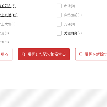
美並苅安(5)
赤池(0)
郡上八幡(15)
自然園前(0)
郡上大和(0)
万場(0)
大島(0)
美濃白鳥(9)
北濃(0)
戻る
選択した駅で検索する
選択を解除