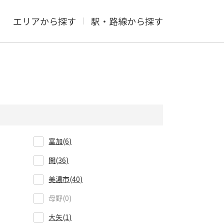
エリアから探す
駅・路線から探す
富加(6)
関(36)
美濃市(40)
母野(0)
大矢(1)