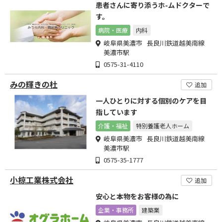
患者さんに寄り添うホ-ムドクターで
す。
病院・医療
内科
岐阜県美濃市 長良川鉄道越美南線
美濃市駅
0575-31-4110
みの輝きの杜
追加
一人ひとりに対する個別のケアを目
指しています
介護・福祉
特別養護老人ホーム
岐阜県美濃市 長良川鉄道越美南線
美濃市駅
0575-35-1777
小椋工業株式会社
追加
安心と本物をお客様の為に
企業・事務所
建築業