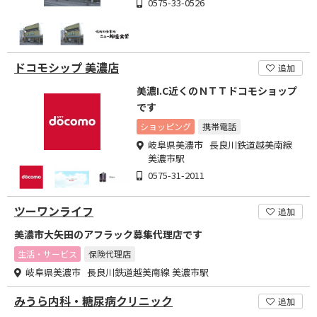
0575-33-0526
ドコモシップ 美濃店
追加
美濃I.C近くのＮＴＴドコモショップ
です
ショッピング
携帯電話
岐阜県美濃市 長良川鉄道越美南線
美濃市駅
0575-31-2011
ツーワンライフ
追加
美濃市大矢田のアフラック募集代理店です
生活・サービス
保険代理店
岐阜県美濃市 長良川鉄道越美南線 美濃市駅
みうら内科・糖尿病クリニック
追加