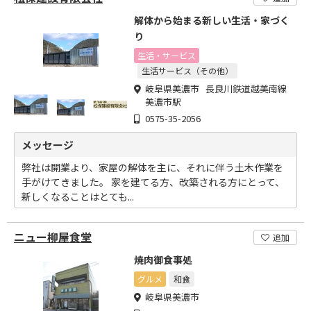
解体から始まる新しい生活・家づく
り
生活・サービス
生活サービス（その他）
岐阜県美濃市 長良川鉄道越美南線
美濃市駅
0575-35-2056
メッセージ
弊社は開業より、家屋の解体を主に、それに伴う土木作業を
手がけてきました。 家を建てる方、改築される方にとって、
新しくなることはとても...
ニュー柳屋食堂
追加
焼肉御食事処
グルメ
和食
岐阜県美濃市