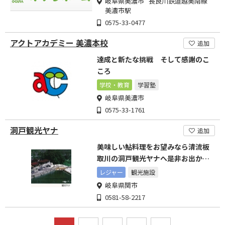
岐阜県美濃市 長良川鉄道越美南線
美濃市駅
0575-33-0477
アクトアカデミー 美濃本校
追加
達成と新たな挑戦 そして感謝のこ
ころ
学校・教育
学習塾
岐阜県美濃市
0575-33-1761
洞戸観光ヤナ
追加
美味しい鮎料理をお望みなら清流板
取川の洞戸観光ヤナへ是非お出かけ
下さい。
レジャー
観光施設
岐阜県関市
0581-58-2217