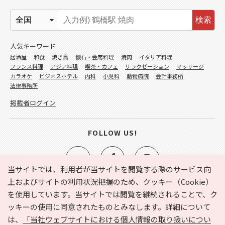
検索
人気キーワード
居酒屋
和食
焼き鳥
懐石・会席料理
焼肉
イタリア料理
フランス料理
アジア料理
喫茶・カフェ
リラクゼーション
マッサージ
カラオケ
ビジネスホテル
内科
小児科
動物病院
会計事務所
法律事務所
掲載者ログイン
FOLLOW US!
当サイトでは、利用者が当サイトを閲覧する際のサービス向
上およびサイトの利用状況把握のため、クッキー（Cookie）
を使用しています。当サイトでは閲覧を継続されることで、ク
e-NAVITA（イーナビタ）とは？
お気に入り
ヘルプ
ッキーの使用に同意されたものとみなします。詳細について
利用規約
個人情報の取り扱いについて
運営会社
は、
「当社ウェブサイトにおける個人情報の取り扱いについ