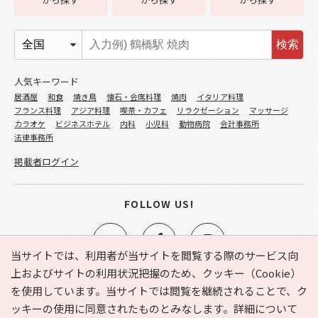
検索
人気キーワード
居酒屋
和食
焼き鳥
懐石・会席料理
焼肉
イタリア料理
フランス料理
アジア料理
喫茶・カフェ
リラクゼーション
マッサージ
カラオケ
ビジネスホテル
内科
小児科
動物病院
会計事務所
法律事務所
掲載者ログイン
FOLLOW US!
当サイトでは、利用者が当サイトを閲覧する際のサービス向
上およびサイトの利用状況把握のため、クッキー（Cookie）
を使用しています。当サイトでは閲覧を継続されることで、ク
e-NAVITA（イーナビタ）とは？
お気に入り
ヘルプ
ッキーの使用に同意されたものとみなします。詳細について
利用規約
個人情報の取り扱いについて
運営会社