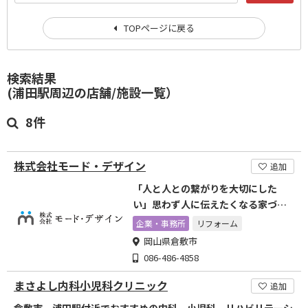
TOPページに戻る
検索結果
(浦田駅周辺の店舗/施設一覧）
8件
株式会社モード・デザイン
追加
「人と人との繋がりを大切にした
い」思わず人に伝えたくなる家づく
りを目指しています。
企業・事務所
リフォーム
岡山県倉敷市
086-486-4858
まさよし内科小児科クリニック
追加