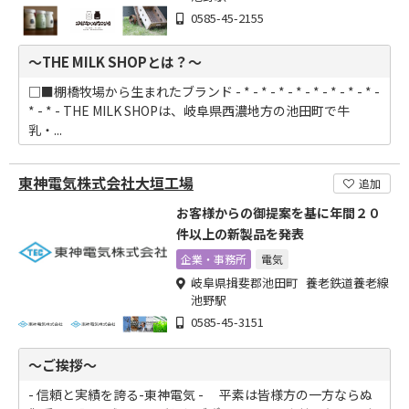
0585-45-2155
～THE MILK SHOPとは？～
□■棚橋牧場から生まれたブランド - * - * - * - * - * - * - * - * -
* - * - THE MILK SHOPは、岐阜県西濃地方の池田町で牛
乳・...
東神電気株式会社大垣工場
追加
お客様からの御提案を基に年間２０
件以上の新製品を発表
企業・事務所
電気
岐阜県揖斐郡池田町 養老鉄道養老線
池野駅
0585-45-3151
～ご挨拶～
- 信頼と実績を誇る-東神電気 - 平素は皆様方の一方ならぬ