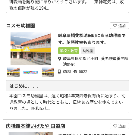
御愛願を賜り誠にありがとうございます。 東神電気は、敗
戦の傷跡が残る194...
コスモ幼稚園
追加
岐阜県揖斐郡池田町にある幼稚園で
す。英語教室もあります。
学校・教育
幼稚園
岐阜県揖斐郡池田町 養老鉄道養老線
池野駅
0585-45-6622
はじめに．．．
本園コスモ幼稚園は、遠く昭和4年東西寺保育所に始まり、幼
児教育の場として時代とともに、伝統ある歴史を歩んでまい
りました。 昭和53年...
肉桂餅本舗いげたや 国道店
追加