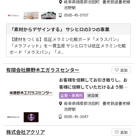
岐阜県揖斐郡池田町 養老鉄道養老線
池野駅
0585-45-0707
「素材からデザインする」 サシヒロの3つの事業
【建材をつくる】低圧メラミン化粧ボード「メラスパン」
「メラフィット」を一貫生産 サシヒロでは低圧メラミン化粧
ボード「メラスパン」「メ...
有限会社勝野木工ガラスセンター
追加
お客様を信頼してお引き取りし、お
客様に信頼していただけるよう努力
します
企業・事務所
建設業
岐阜県揖斐郡池田町 養老鉄道養老線
池野駅
0585-45-3047
株式会社アクリア
追加