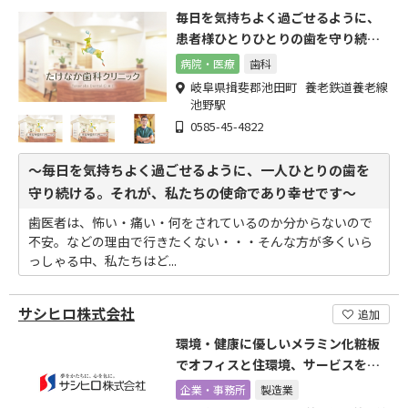
毎日を気持ちよく過ごせるように、
患者様ひとりひとりの歯を守り続け
ます
病院・医療
歯科
岐阜県揖斐郡池田町 養老鉄道養老線
池野駅
0585-45-4822
～毎日を気持ちよく過ごせるように、一人ひとりの歯を
守り続ける。それが、私たちの使命であり幸せです～
歯医者は、怖い・痛い・何をされているのか分からないので
不安。などの理由で行きたくない・・・そんな方が多くいら
っしゃる中、私たちはど...
サシヒロ株式会社
追加
環境・健康に優しいメラミン化粧板
でオフィスと住環境、サービスを提
供
企業・事務所
製造業