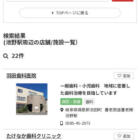
TOPページに戻る
検索結果
(池野駅周辺の店舗/施設一覧）
22件
羽田歯科医院
追加
一般歯科・小児歯科 地域に密着し
た歯科治療を目指しています
病院・医療
歯科
岐阜県揖斐郡池田町 養老鉄道養老線
池野駅
0585-45-2073
たけなか歯科クリニック
追加