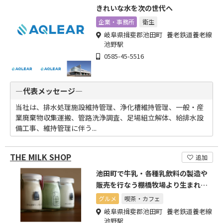
きれいな水を次の世代へ
企業・事務所
衛生
岐阜県揖斐郡池田町 養老鉄道養老線
池野駅
0585-45-5516
―代表メッセージ―
当社は、排水処理施設維持管理、浄化槽維持管理、一般・産
業廃棄物収集運搬、管路洗浄調査、足場組立解体、給排水設
備工事、維持管理に伴う...
THE MILK SHOP
追加
池田町で牛乳・各種乳飲料の製造や
販売を行なう棚橋牧場より生まれた
オリジナルブランドです
グルメ
喫茶・カフェ
岐阜県揖斐郡池田町 養老鉄道養老線
池野駅