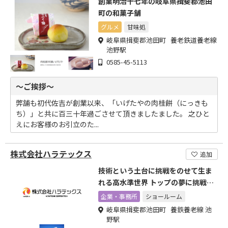
創業明治十七年の岐阜県揖斐郡池田
町の和菓子舗
グルメ
甘味処
岐阜県揖斐郡池田町 養老鉄道養老線
池野駅
0585-45-5113
～ご挨拶～
弊舗も初代佐吉が創業以来、「いげたやの肉桂餅（にっきも
ち）」と共に百三十年過ごさせて頂きましたました。 之ひと
えにお客様のお引立のた...
株式会社ハラテックス
追加
技術という土台に挑戦をのせて生ま
れる高水準世界 トップの夢に挑戦し
ます
企業・事務所
ショールーム
岐阜県揖斐郡池田町 養鉄養老線 池
野駅