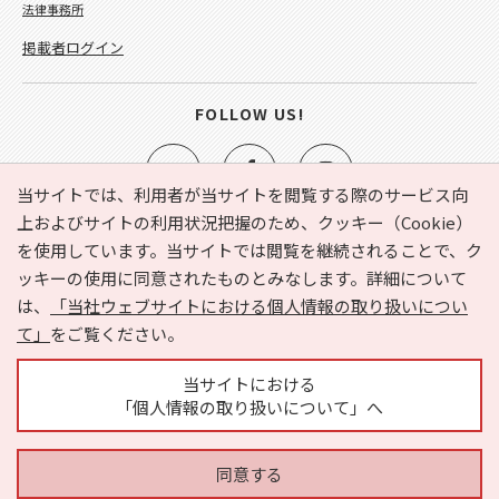
法律事務所
掲載者ログイン
FOLLOW US!
当サイトでは、利用者が当サイトを閲覧する際のサービス向
上およびサイトの利用状況把握のため、クッキー（Cookie）
を使用しています。当サイトでは閲覧を継続されることで、ク
e-NAVITA（イーナビタ）とは？
お気に入り
ヘルプ
ッキーの使用に同意されたものとみなします。詳細について
利用規約
個人情報の取り扱いについて
運営会社
は、
「当社ウェブサイトにおける個人情報の取り扱いについ
サイトマップ
広告掲載に関するお問い合わせ
て」
をご覧ください。
サイトの内容に関するお問い合わせ
当サイトにおける
「個人情報の取り扱いについて」へ
同意する
Copyright © HYOJITO.Co.,Ltd. All Rights Reserved.