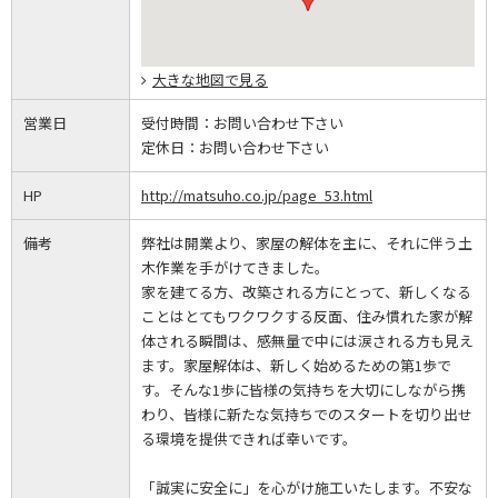
大きな地図で見る
営業日
受付時間：
お問い合わせ下さい
定休日：
お問い合わせ下さい
HP
http://matsuho.co.jp/page_53.html
備考
弊社は開業より、家屋の解体を主に、それに伴う土
木作業を手がけてきました。
家を建てる方、改築される方にとって、新しくなる
ことはとてもワクワクする反面、住み慣れた家が解
体される瞬間は、感無量で中には涙される方も見え
ます。家屋解体は、新しく始めるための第1歩で
す。そんな1歩に皆様の気持ちを大切にしながら携
わり、皆様に新たな気持ちでのスタートを切り出せ
る環境を提供できれば幸いです。
「誠実に安全に」を心がけ施工いたします。不安な