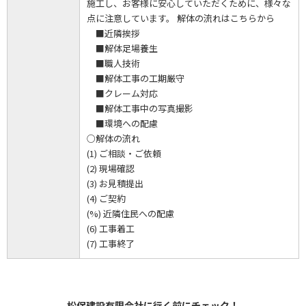
施工し、お客様に安心していただくために、様々な
点に注意しています。 解体の流れはこちらから
■近隣挨拶
■解体足場養生
■職人技術
■解体工事の工期厳守
■クレーム対応
■解体工事中の写真撮影
■環境への配慮
○解体の流れ
(1) ご相談・ご依頼
(2) 現場確認
(3) お見積提出
(4) ご契約
(%) 近隣住民への配慮
(6) 工事着工
(7) 工事終了
松保建設有限会社に行く前にチェック！