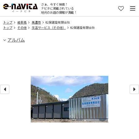
さぁ、今すぐ検索！
ナビタに掲載されている
地元のお店の情報が満載！
トップ
岐阜県
美濃市
松保建設有限会社
トップ
その他
生活サービス（その他）
松保建設有限会社
アルバム