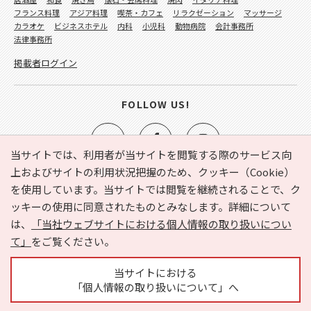
フランス料理
アジア料理
喫茶・カフェ
リラクゼーション
マッサージ
カラオケ
ビジネスホテル
内科
小児科
動物病院
会計事務所
法律事務所
掲載者ログイン
FOLLOW US!
当サイトでは、利用者が当サイトを閲覧する際のサービス向
上およびサイトの利用状況把握のため、クッキー（Cookie）
を使用しています。当サイトでは閲覧を継続されることで、ク
e-NAVITA（イーナビタ）とは？
お気に入り
ヘルプ
ッキーの使用に同意されたものとみなします。詳細について
利用規約
個人情報の取り扱いについて
運営会社
は、
「当社ウェブサイトにおける個人情報の取り扱いについ
サイトマップ
広告掲載に関するお問い合わせ
て」
をご覧ください。
サイトの内容に関するお問い合わせ
当サイトにおける
「個人情報の取り扱いについて」へ