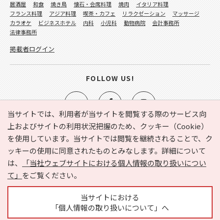
居酒屋
和食
焼き鳥
懐石・会席料理
焼肉
イタリア料理
フランス料理
アジア料理
喫茶・カフェ
リラクゼーション
マッサージ
カラオケ
ビジネスホテル
内科
小児科
動物病院
会計事務所
法律事務所
掲載者ログイン
FOLLOW US!
当サイトでは、利用者が当サイトを閲覧する際のサービス向
上およびサイトの利用状況把握のため、クッキー（Cookie）
を使用しています。当サイトでは閲覧を継続されることで、ク
e-NAVITA（イーナビタ）とは？
お気に入り
ヘルプ
ッキーの使用に同意されたものとみなします。詳細について
利用規約
個人情報の取り扱いについて
運営会社
は、
「当社ウェブサイトにおける個人情報の取り扱いについ
サイトマップ
広告掲載に関するお問い合わせ
て」
をご覧ください。
サイトの内容に関するお問い合わせ
当サイトにおける
「個人情報の取り扱いについて」へ