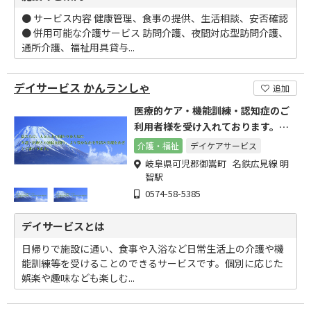
● サービス内容 健康管理、食事の提供、生活相談、安否確認
● 併用可能な介護サービス 訪問介護、夜間対応型訪問介護、
通所介護、福祉用具貸与...
デイサービス かんランしゃ
追加
医療的ケア・機能訓練・認知症のご
利用者様を受け入れております。お
気軽にお問い合わせください。
介護・福祉
デイケアサービス
岐阜県可児郡御嵩町 名鉄広見線 明
智駅
0574-58-5385
デイサービスとは
日帰りで施設に通い、食事や入浴など日常生活上の介護や機
能訓練等を受けることのできるサービスです。個別に応じた
娯楽や趣味なども楽しむ...