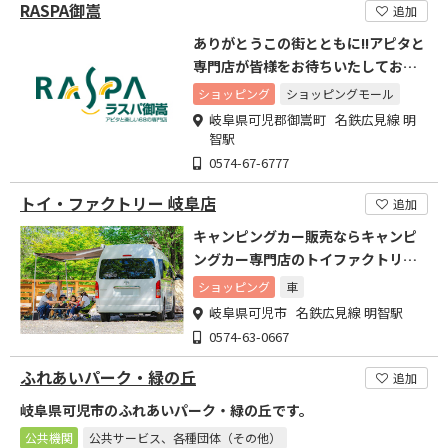
RASPA御嵩
追加
ありがとうこの街とともに!!アピタと
専門店が皆様をお待ちいたしており
ます。
ショッピング
ショッピングモール
岐阜県可児郡御嵩町 名鉄広見線 明
智駅
0574-67-6777
トイ・ファクトリー 岐阜店
追加
キャンピングカー販売ならキャンピ
ングカー専門店のトイファクトリー
にお任せください
ショッピング
車
岐阜県可児市 名鉄広見線 明智駅
0574-63-0667
ふれあいパーク・緑の丘
追加
岐阜県可児市のふれあいパーク・緑の丘です。
公共機関
公共サービス、各種団体（その他）