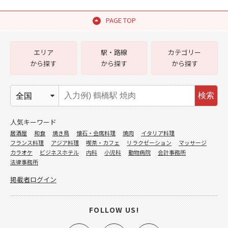
PAGE TOP
エリア
駅・路線
カテゴリー
から探す
から探す
から探す
検索
人気キーワード
居酒屋
和食
焼き鳥
懐石・会席料理
焼肉
イタリア料理
フランス料理
アジア料理
喫茶・カフェ
リラクゼーション
マッサージ
カラオケ
ビジネスホテル
内科
小児科
動物病院
会計事務所
法律事務所
掲載者ログイン
FOLLOW US!