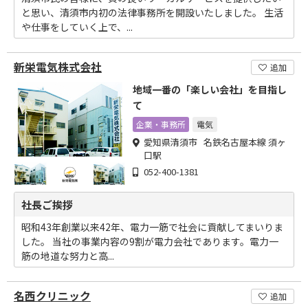
と思い、清須市内初の法律事務所を開設いたしました。 生活
や仕事をしていく上で、...
新栄電気株式会社
追加
地域一番の「楽しい会社」を目指し
て
企業・事務所
電気
愛知県清須市 名鉄名古屋本線 須ヶ
口駅
052-400-1381
社長ご挨拶
昭和43年創業以来42年、電力一筋で社会に貢献してまいりま
した。 当社の事業内容の9割が電力会社であります。電力一
筋の地道な努力と高...
名西クリニック
追加