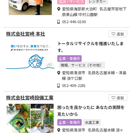
生活・サービス
レンタカー
愛知県海部郡大治町 名古屋市営地下
鉄東山線 中村公園駅
052-446-0100
株式会社宮崎 本社
追加
トータルリサイクルを推進いたしま
す。
企業・事務所
情報、サービス（その他）
愛知県清須市 名鉄名古屋本線・津島
線 須ケ口駅
052-409-2281
株式会社宮崎設備工業
追加
困ったを良かったに あなたの笑顔を
見たいから
企業・事務所
水道工事
愛知県清須市 名鉄名古屋本線 須ヶ