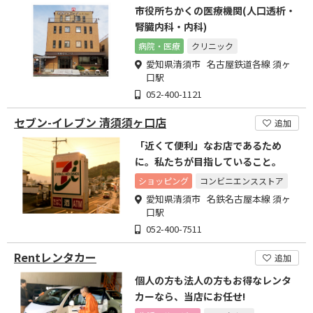
市役所ちかくの医療機関(人口透析・
腎臓内科・内科)
病院・医療
クリニック
愛知県清須市 名古屋鉄道各線 須ヶ
口駅
052-400-1121
セブン-イレブン 清須須ヶ口店
追加
「近くて便利」なお店であるため
に。私たちが目指していること。
ショッピング
コンビニエンスストア
愛知県清須市 名鉄名古屋本線 須ヶ
口駅
052-400-7511
Rentレンタカー
追加
個人の方も法人の方もお得なレンタ
カーなら、当店にお任せ!