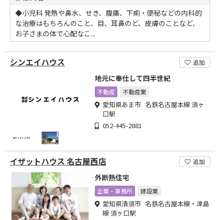
◆小児科 発熱や鼻水、せき、腹痛、下痢・便秘などの内科的
な治療はもちろんのこと、目、耳鼻のど、皮膚のことなど、
お子さまの体で心配なこ...
シンエイハウス
追加
地元に奉仕して四半世紀
不動産
不動産業
愛知県あま市 名鉄名古屋本線 須ヶ
口駅
052-445-2881
イザットハウス 名古屋西店
追加
外断熱住宅
企業・事務所
建設業
愛知県清須市 名鉄名古屋本線・津島
線 須ヶ口駅