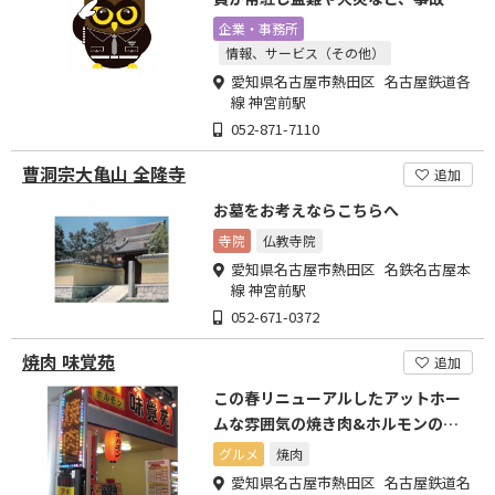
発生を未然に防ぎます
企業・事務所
情報、サービス（その他）
愛知県名古屋市熱田区 名古屋鉄道各
線 神宮前駅
052-871-7110
曹洞宗大亀山 全隆寺
追加
お墓をお考えならこちらへ
寺院
仏教寺院
愛知県名古屋市熱田区 名鉄名古屋本
線 神宮前駅
052-671-0372
焼肉 味覚苑
追加
この春リニューアルしたアットホー
ムな雰囲気の焼き肉&ホルモンのお
店です!!
グルメ
焼肉
愛知県名古屋市熱田区 名古屋鉄道名