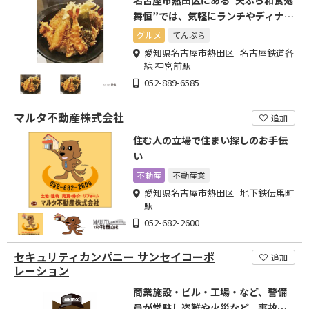
名古屋市熱田区にある“天ぷら和食処
舞恒”では、気軽にランチやディナー
をお楽しみいただけます。
グルメ
てんぷら
愛知県名古屋市熱田区 名古屋鉄道各
線 神宮前駅
052-889-6585
マルタ不動産株式会社
追加
住む人の立場で住まい探しのお手伝
い
不動産
不動産業
愛知県名古屋市熱田区 地下鉄伝馬町
駅
052-682-2600
セキュリティカンパニー サンセイコーポ
追加
レーション
商業施設・ビル・工場・など、警備
員が常駐し盗難や火災など、事故の