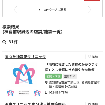
TOPページに戻る
検索結果
(神宮前駅周辺の店舗/施設一覧）
31件
あつた神宮東クリニック
追加
「地域に根ざした皆様のかかりつけ
医」とし皆様にきめ細やかな治療を
目指します。
病院・医療
整形外科
愛知県名古屋市熱田区 名鉄名古屋本
線・常滑線 神宮前駅
052-889-7870
田中クリニック 内分泌・糖尿病内科
追加