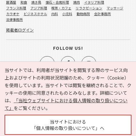
居酒屋
和食
焼き鳥
懐石・会席料理
焼肉
イタリア料理
フランス料理
アジア料理
喫茶・カフェ
リラクゼーション
マッサージ
カラオケ
ビジネスホテル
内科
小児科
動物病院
会計事務所
法律事務所
掲載者ログイン
FOLLOW US!
当サイトでは、利用者が当サイトを閲覧する際のサービス向
上およびサイトの利用状況把握のため、クッキー（Cookie）
を使用しています。当サイトでは閲覧を継続されることで、ク
e-NAVITA（イーナビタ）とは？
お気に入り
ヘルプ
ッキーの使用に同意されたものとみなします。詳細について
利用規約
個人情報の取り扱いについて
運営会社
は、
「当社ウェブサイトにおける個人情報の取り扱いについ
サイトマップ
広告掲載に関するお問い合わせ
て」
をご覧ください。
サイトの内容に関するお問い合わせ
当サイトにおける
「個人情報の取り扱いについて」へ