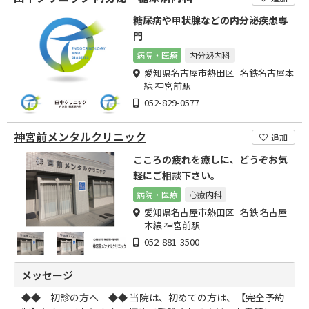
糖尿病や甲状腺などの内分泌疾患専
門
病院・医療
内分泌内科
愛知県名古屋市熱田区 名鉄名古屋本
線 神宮前駅
052-829-0577
神宮前メンタルクリニック
追加
こころの疲れを癒しに、どうぞお気
軽にご相談下さい。
病院・医療
心療内科
愛知県名古屋市熱田区 名鉄 名古屋
本線 神宮前駅
052-881-3500
メッセージ
◆◆ 初診の方へ ◆◆ 当院は、初めての方は、【完全予約