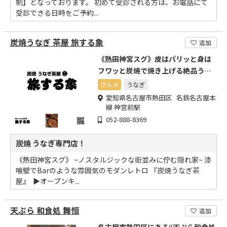
制】となっております。 初めて受診される方は、お電話にて
受診できる日時をご予約...
炭焼うなぎ 茶屋 旅する象
追加
《熱田神宮スグ》皮はパリッと身は
フワッと炭焼で焼き上げる絶品うな
ぎ!
グルメ
うなぎ
愛知県名古屋市熱田区 名鉄名古屋本
線 神宮前駅
052-888-8369
炭焼 うなぎ専門店！
《熱田神宮スグ》 ~ノスタルジックな街並みに佇む隠れ家~ 漆
喰壁でBarのような雰囲気のモダンレトロ 『炭焼うなぎ茶
屋』 ⁡ ▶︎オープンキ...
天ぷら 和食処 舞恒
追加