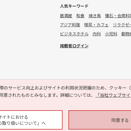
人気キーワード
居酒屋
和食
焼き鳥
懐石・会席料
アジア料理
喫茶・カフェ
リラクゼ
ビジネスホテル
内科
小児科
動物
掲載者ログイン
際のサービス向上およびサイトの利用状況把握のため、クッキー（C
同意されたものとみなします。詳細については、
「当社ウェブサイ
Copyright © HYOJITO.Co.,Ltd. All Rights Reserved.
サイトにおける
同意する
の取り扱いについて」へ