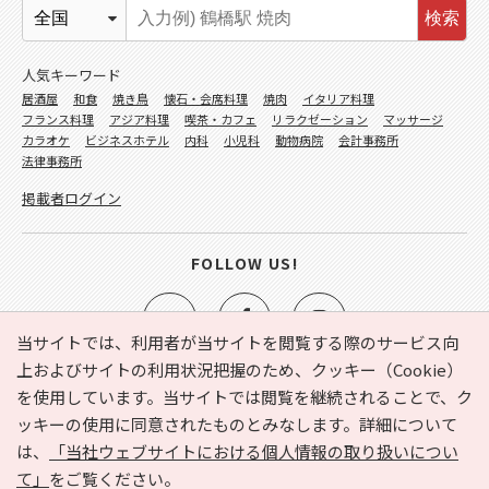
検索
人気キーワード
居酒屋
和食
焼き鳥
懐石・会席料理
焼肉
イタリア料理
フランス料理
アジア料理
喫茶・カフェ
リラクゼーション
マッサージ
カラオケ
ビジネスホテル
内科
小児科
動物病院
会計事務所
法律事務所
掲載者ログイン
FOLLOW US!
当サイトでは、利用者が当サイトを閲覧する際のサービス向
上およびサイトの利用状況把握のため、クッキー（Cookie）
を使用しています。当サイトでは閲覧を継続されることで、ク
e-NAVITA（イーナビタ）とは？
お気に入り
ヘルプ
ッキーの使用に同意されたものとみなします。詳細について
利用規約
個人情報の取り扱いについて
運営会社
は、
「当社ウェブサイトにおける個人情報の取り扱いについ
サイトマップ
広告掲載に関するお問い合わせ
て」
をご覧ください。