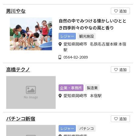
男川やな
追加
自然の中でみつける懐かしいひとと
き四季折々のやなの風と香り
レジャー
観光施設
愛知県岡崎市 名鉄名古屋本線 本宿
駅
0564-82-2089
高橋テクノ
追加
企業・事務所
製造業
愛知県岡崎市 本宿駅
パチンコ新宿
追加
レジャー
パチンコ