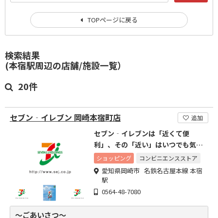
TOPページに戻る
検索結果
(本宿駅周辺の店舗/施設一覧）
20件
セブン‐イレブン 岡崎本宿町店
追加
セブン‐イレブンは「近くて便
利」、その「近い」はいつでも気軽
に頼りにされるこころの近さ。
ショッピング
コンビニエンスストア
愛知県岡崎市 名鉄名古屋本線 本宿
駅
0564-48-7080
～ごあいさつ～