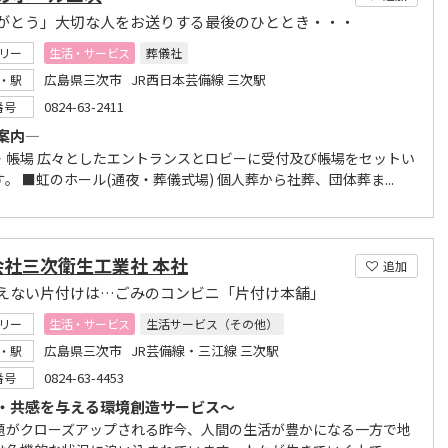
がとう」大切な人をお送りする最後のひととき・・・
リー
生活・サービス
葬儀社
広島県三次市 JR西日本芸備線 三次駅
・駅
0824-63-2411
番号
案内―
・帳場 広々としたエントランスとロビーに受付及び帳場をセットい
。 ■虹のホール(通夜・葬儀式場) 個人葬から社葬、団体葬ま...
会社三次衛生工業社 本社
追加
えない片付けは…ごみのコンビニ「片付け本舗」
リー
生活・サービス
生活サービス（その他）
広島県三次市 JR芸備線・三江線 三次駅
・駅
0824-63-4453
番号
・共感を与える環境創造サービス～
題がクローズアップされる昨今、人間の生活が豊かになる一方で地