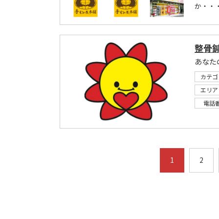
か・・
整骨
あなた
カテゴ
エリア
電話
1
2