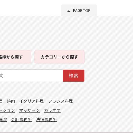
PAGE TOP
路線
から探す
カテゴリー
から探す
検索
理
焼肉
イタリア料理
フランス料理
ーション
マッサージ
カラオケ
病院
会計事務所
法律事務所