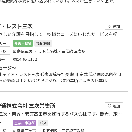
は危機的な状況に追い込まれています。人々が生きていく上で、...
ア・レスト三次
追加
人にやさしい介護を目指して。多様なニーズに応じたサービスを提供します
リー
介護・福祉
福祉施設
広島県三次市 ＪＲ芸備線・三江線 三次駅
・駅
0824-65-1122
番号
セージ～
 ディア・レスト三次 代表取締役社長 藤川 泰成 我が国の高齢化は
％が65歳以上という状況にあり、2020年頃にはその比率は...
交通株式会社 三次営業所
追加
庄原・三次・東城・安芸高田市を運行するバス会社です。観光、旅行、ビジネスに最適！
リー
企業・事務所
バス
広島県三次市 ＪＲ芸備線・三江線三次駅
・駅