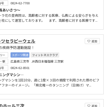
0824-62-7700
番号
長あいさつ～
ラ花の里病院は、高齢者に対する医療、仏教による安らぎを与え
を柱にして運営しております。 まず、高齢者に対する医療です...
ーツセラピーウェル
追加
の疾病予防運動施設！
リー
スポーツ関連
フィットネスクラブ
広島県三次市 JR西日本福塩線 三次駅
・駅
0824-62-8501
番号
ニングマシン―
ングマシンを1回10分、週に1度×３回の頻度で利用された際のビフ
アフターのイメージ。 「県北唯一のタンニング（日焼け）マ...
虹のホール三次
追加