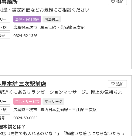
則事務所
追加
測量・鑑定評価などお気軽にご相談ください
リー
法律・会計関連
司法書士
広島県三次市 JR三江線・芸備線 三次駅
・駅
0824-62-1395
番号
み屋本舗 三次駅前店
追加
JR三次駅近くにあるリラクゼーションマッサージ。極上の気持ちよさを手軽な価格で
リー
生活・サービス
マッサージ
広島県三次市 JR西日本芸備線・三江線 三次駅
・駅
0824-69-0033
番号
屋本舗とは？
お店は男性でも入れるのかな？」「場違いな感じにならないだろう