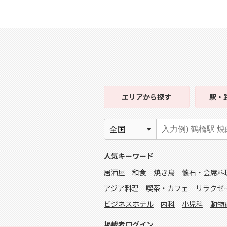
エリア
から探す
駅・
人気キーワード
居酒屋
和食
焼き鳥
懐石・会席料
アジア料理
喫茶・カフェ
リラクゼ
ビジネスホテル
内科
小児科
動物
掲載者ログイン