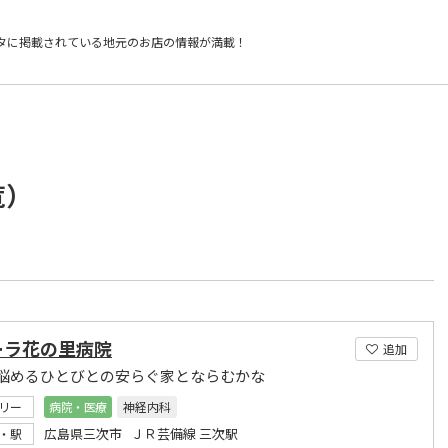
タに掲載されている
地元のお店の情報が満載！
覧）
ーラ花の里病院
追加
悩めるひとびとの安らぐ家とならむかな
リー
病院・医療
神経内科
広島県三次市 ＪＲ芸備線 三次駅
・駅