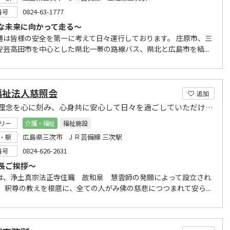
0824-63-1777
番号
な未来に向かって走る～
通は皆様の安全を第一に考えて日々運行しております。 庄原市、三
安芸高田市を中心とした県北一帯の路線バス、県北と広島市を結...
福祉法人慈照会
追加
仏教の理念を心に刻み、心身共に安心して日々を過ごしていただけることを願いとしております
リー
介護・福祉
福祉施設
広島県三次市 ＪＲ芸備線 三次駅
・駅
0824-626-2631
番号
長ご挨拶～
は、浄土真宗法正寺住職 故和泉 慧雲師の発願によって設立され
。 釈尊の教えを根底に、全ての人がみ佛の慈悲につつまれて安ら...