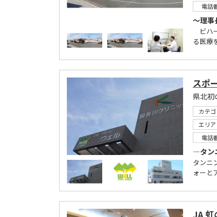
電話
～理事
ビハー
る医療
スポ
県北初
カテゴ
エリア
電話
―タン
タンニ
ォーと
JA 