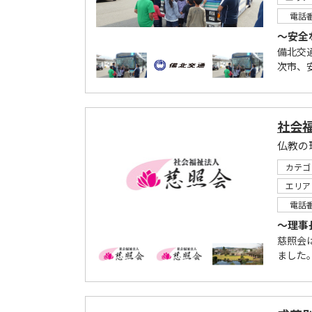
電話
～安全
備北交
次市、
社会
カテゴ
エリア
電話
～理事
慈照会
ました