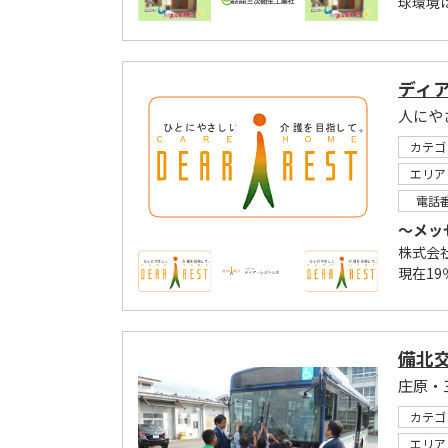
球環境
ディ
カテゴ
エリア
電話
～メッ
株式会社
現在19
備北
カテゴ
エリア