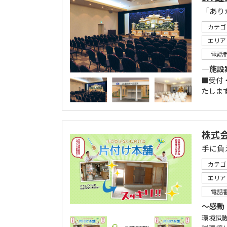
「あり
カテゴ
エリア
電話
―施設
■受付
たします
株式
手に負
カテゴ
エリア
電話
～感動
環境問