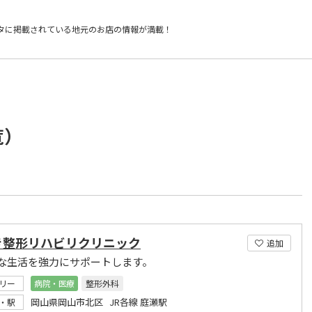
タに掲載されている
地元のお店の情報が満載！
覧）
き整形リハビリクリニック
追加
な生活を強力にサポートします。
リー
病院・医療
整形外科
岡山県岡山市北区 JR各線 庭瀬駅
・駅