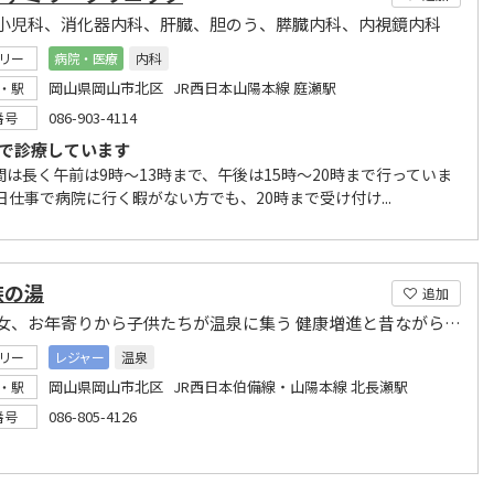
小児科、消化器内科、肝臓、胆のう、膵臓内科、内視鏡内科
リー
病院・医療
内科
岡山県岡山市北区 JR西日本山陽本線 庭瀬駅
・駅
086-903-4114
番号
まで診療しています
間は長く午前は9時～13時まで、午後は15時～20時まで行っていま
日仕事で病院に行く暇がない方でも、20時まで受け付け...
族の湯
追加
老若男女、お年寄りから子供たちが温泉に集う 健康増進と昔ながらの親睦の場をご提供
リー
レジャー
温泉
岡山県岡山市北区 JR西日本伯備線・山陽本線 北長瀬駅
・駅
086-805-4126
番号