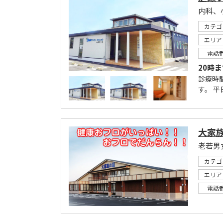
内科、
カテゴ
エリア
電話
20時
診療時
す。 平
大家
カテゴ
エリア
電話