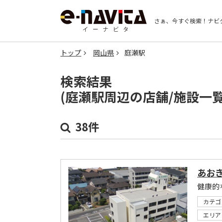
さぁ、今すぐ検索！
ナビ
トップ
岡山県
庭瀬駅
検索結果
(庭瀬駅周辺の店舗/施設一
38件
あお
健康的
カテゴ
エリア