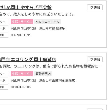
社JA岡山 やすらぎ西会館
追加
込めて、故人をしめやかにお送りいたします。
リー
生活・サービス
セレモニーホール
岡山県岡山市北区 JR山陽本線 庭瀬駅
・駅
086-903-1194
番号
門店 エコリング 岡山庭瀬店
追加
「何でも買取」のエコリングは、他店で断られたお品物も積極的に受付中！
リー
生活・サービス
買取専門店
岡山県岡山市北区 JR西日本山陽本線 庭瀬駅
・駅
0120-850-106
番号