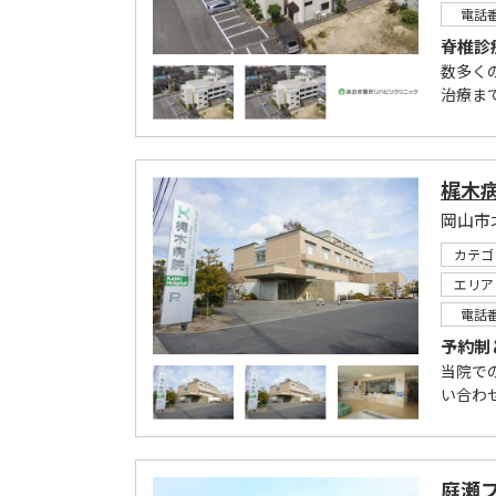
電話
脊椎診
数多く
治療ま
梶木
岡山市
カテゴ
エリア
電話
予約制
当院で
い合わせ
庭瀬