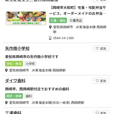
【岡崎市大和町】宅食・宅配弁当サ
ービス、オーダーメイドのお弁当、
高齢者向け配食サービス
介護・福祉
介護用品
愛知県岡崎市 JR東海道本線 西岡崎
駅
0564-34-1389
矢作南小学校
追加
愛知県岡崎市の矢作南小学校です
学校・教育
小学校
愛知県岡崎市 JR東海道本線 西岡崎駅
ダイワ歯科
追加
岡崎市、西岡崎駅付近でおすすめの歯科
病院・医療
歯科
愛知県岡崎市 JR東海道本線(浜松～岐阜) 西岡崎駅
三浦歯科
追加