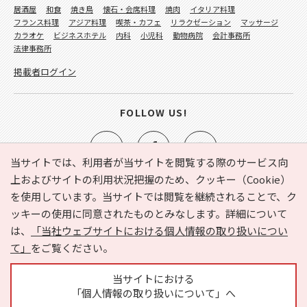
居酒屋
和食
焼き鳥
懐石・会席料理
焼肉
イタリア料理
フランス料理
アジア料理
喫茶・カフェ
リラクゼーション
マッサージ
カラオケ
ビジネスホテル
内科
小児科
動物病院
会計事務所
法律事務所
掲載者ログイン
FOLLOW US!
当サイトでは、利用者が当サイトを閲覧する際のサービス向
上およびサイトの利用状況把握のため、クッキー（Cookie）
を使用しています。当サイトでは閲覧を継続されることで、ク
e-NAVITA（イーナビタ）とは？
お気に入り
ヘルプ
ッキーの使用に同意されたものとみなします。詳細について
利用規約
個人情報の取り扱いについて
運営会社
は、
「当社ウェブサイトにおける個人情報の取り扱いについ
サイトマップ
広告掲載に関するお問い合わせ
て」
をご覧ください。
サイトの内容に関するお問い合わせ
当サイトにおける
「個人情報の取り扱いについて」へ