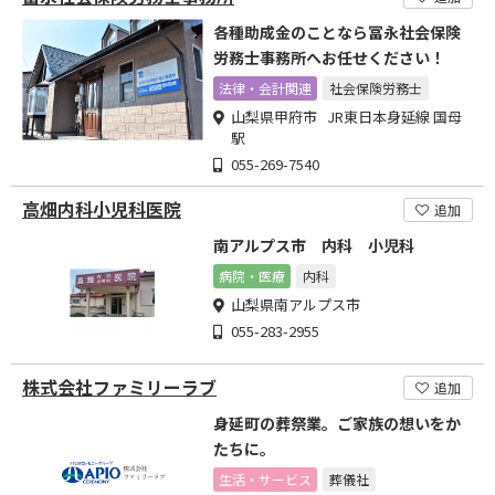
各種助成金のことなら冨永社会保険
労務士事務所へお任せください！
法律・会計関連
社会保険労務士
山梨県甲府市 JR東日本身延線 国母
駅
055-269-7540
高畑内科小児科医院
追加
南アルプス市 内科 小児科
病院・医療
内科
山梨県南アルプス市
055-283-2955
株式会社ファミリーラブ
追加
身延町の葬祭業。ご家族の想いをか
たちに。
生活・サービス
葬儀社