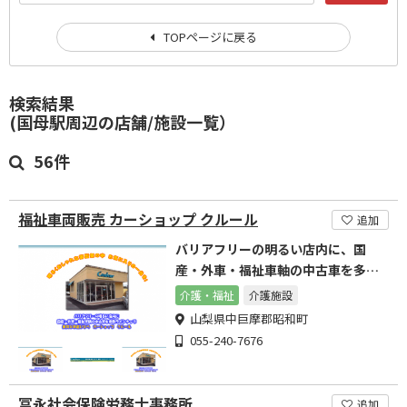
TOPページに戻る
検索結果
(国母駅周辺の店舗/施設一覧）
56件
福祉車両販売 カーショップ クルール
追加
バリアフリーの明るい店内に、国
産・外車・福祉車軸の中古車を多数
ラインナップ
介護・福祉
介護施設
山梨県中巨摩郡昭和町
055-240-7676
冨永社会保険労務士事務所
追加