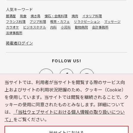
人気キーワード
居酒屋
和食
焼き鳥
懐石・会席料理
焼肉
イタリア料理
フランス料理
アジア料理
喫茶・カフェ
リラクゼーション
マッサージ
カラオケ
ビジネスホテル
内科
小児科
動物病院
会計事務所
法律事務所
掲載者ログイン
FOLLOW US!
当サイトでは、利用者が当サイトを閲覧する際のサービス向
上およびサイトの利用状況把握のため、クッキー（Cookie）
を使用しています。当サイトでは閲覧を継続されることで、ク
e-NAVITA（イーナビタ）とは？
お気に入り
ヘルプ
ッキーの使用に同意されたものとみなします。詳細について
利用規約
個人情報の取り扱いについて
運営会社
は、
「当社ウェブサイトにおける個人情報の取り扱いについ
サイトマップ
広告掲載に関するお問い合わせ
て」
をご覧ください。
サイトの内容に関するお問い合わせ
当サイトにおける