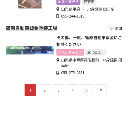
企業・事務所
建築業
山梨県甲府市 JR身延線 国母駅
055-244-1015
篠原自動車鈑金塗装工場
追加
その傷、一度、篠原自動車鈑金にご
相談ください
生活・サービス
車（板金）
山梨県中巨摩郡昭和町 JR身延線 国
母駅
055-275-2331
1
2
3
4
5