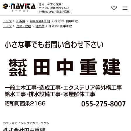
さぁ、今すぐ検索！
ナビタに掲載されている
地元のお店の情報が満載！
トップ
山梨県
中巨摩郡昭和町
株式会社田中重建
トップ
建築・建設
建築業
株式会社田中重建
カブシキカイシャタナカジュウケン
株式会社田中重建