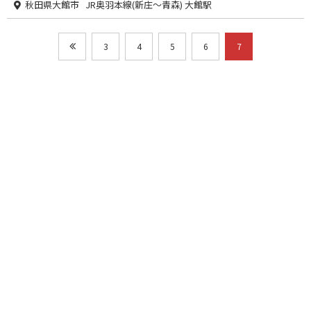
秋田県大館市 JR奥羽本線(新庄～青森) 大館駅
3
4
5
6
7