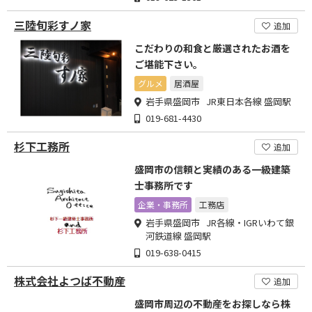
三陸旬彩すノ家
追加
こだわりの和食と厳選されたお酒を
ご堪能下さい。
グルメ
居酒屋
岩手県盛岡市 JR東日本各線 盛岡駅
019-681-4430
杉下工務所
追加
盛岡市の信頼と実績のある一級建築
士事務所です
企業・事務所
工務店
岩手県盛岡市 JR各線・IGRいわて銀
河鉄道線 盛岡駅
019-638-0415
株式会社よつば不動産
追加
盛岡市周辺の不動産をお探しなら株