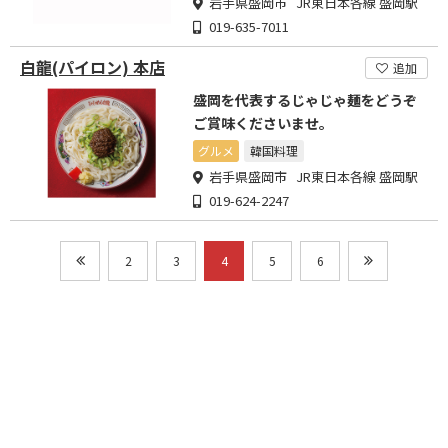
岩手県盛岡市 JR東日本各線 盛岡駅
019-635-7011
白龍(パイロン) 本店
追加
盛岡を代表するじゃじゃ麺をどうぞ
ご賞味くださいませ。
グルメ
韓国料理
岩手県盛岡市 JR東日本各線 盛岡駅
019-624-2247
2
3
4
5
6