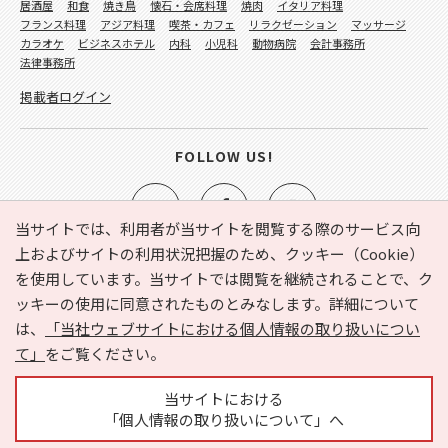
居酒屋
和食
焼き鳥
懐石・会席料理
焼肉
イタリア料理
フランス料理
アジア料理
喫茶・カフェ
リラクゼーション
マッサージ
カラオケ
ビジネスホテル
内科
小児科
動物病院
会計事務所
法律事務所
掲載者ログイン
FOLLOW US!
当サイトでは、利用者が当サイトを閲覧する際のサービス向
上およびサイトの利用状況把握のため、クッキー（Cookie）
を使用しています。当サイトでは閲覧を継続されることで、ク
e-NAVITA（イーナビタ）とは？
お気に入り
ヘルプ
ッキーの使用に同意されたものとみなします。詳細について
利用規約
個人情報の取り扱いについて
運営会社
は、
「当社ウェブサイトにおける個人情報の取り扱いについ
サイトマップ
広告掲載に関するお問い合わせ
て」
をご覧ください。
サイトの内容に関するお問い合わせ
当サイトにおける
「個人情報の取り扱いについて」へ