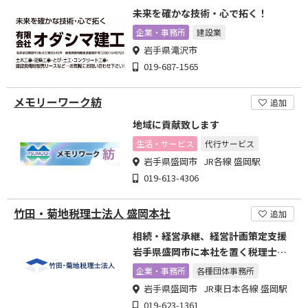
未来を確かな技術・心で拓く！
企業・事務所
建設業
岩手県滝沢市
019-687-1565
メモリーワーク紡
追加
地域に貢献致します
生活・サービス
代行サービス
岩手県盛岡市 JR各線 盛岡駅
019-613-4306
竹田・菊地税理士法人 盛岡本社
追加
相続・経営承継、経営計画策定支援
岩手県盛岡市に本社を置く税理士法
人
企業・事務所
各種団体事務所
岩手県盛岡市 JR東日本各線 盛岡駅
019-623-1361