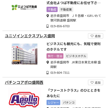
式会社よつば不動産にお任せ下さ
い。
不動産
不動産業
岩手県盛岡市 ＪＲ各線・IGRいわて
銀河鉄道線 盛岡駅
019-656-6703
ユニゾインエクスプレス盛岡
追加
ビジネスにも観光にも、気軽で便利
のホテルです
旅行・宿泊
ビジネスホテル
岩手県盛岡市 JR東日本東北本線 盛
岡駅
019-604-7311
パチンコアポロ盛岡西
追加
「ファーストクラス」のひとときを
あなたに
レジャー
パチンコ