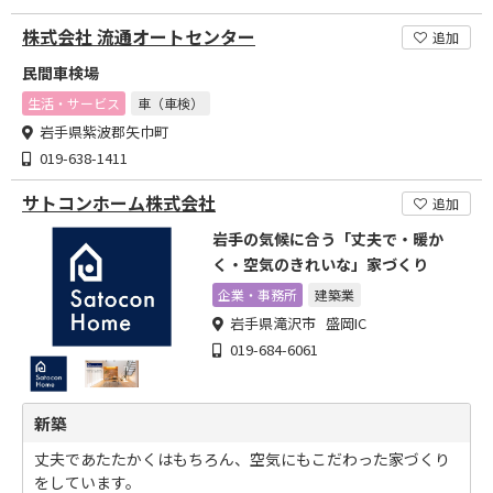
株式会社 流通オートセンター
追加
民間車検場
生活・サービス
車（車検）
岩手県紫波郡矢巾町
019-638-1411
サトコンホーム株式会社
追加
岩手の気候に合う「丈夫で・暖か
く・空気のきれいな」家づくり
企業・事務所
建築業
岩手県滝沢市 盛岡IC
019-684-6061
新築
丈夫であたたかくはもちろん、空気にもこだわった家づくり
をしています。