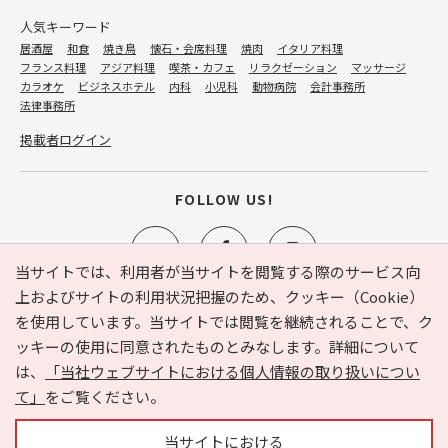
人気キーワード
居酒屋
和食
焼き鳥
懐石・会席料理
焼肉
イタリア料理
フランス料理
アジア料理
喫茶・カフェ
リラクゼーション
マッサージ
カラオケ
ビジネスホテル
内科
小児科
動物病院
会計事務所
法律事務所
掲載者ログイン
FOLLOW US!
当サイトでは、利用者が当サイトを閲覧する際のサービス向
上およびサイトの利用状況把握のため、クッキー（Cookie）
を使用しています。当サイトでは閲覧を継続されることで、ク
e-NAVITA（イーナビタ）とは？
お気に入り
ヘルプ
ッキーの使用に同意されたものとみなします。詳細について
利用規約
個人情報の取り扱いについて
運営会社
は、
「当社ウェブサイトにおける個人情報の取り扱いについ
サイトマップ
広告掲載に関するお問い合わせ
て」
をご覧ください。
サイトの内容に関するお問い合わせ
当サイトにおける