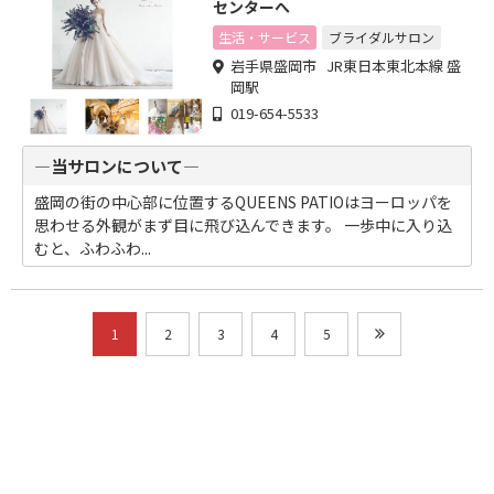
センターへ
生活・サービス
ブライダルサロン
岩手県盛岡市 JR東日本東北本線 盛
岡駅
019-654-5533
―当サロンについて―
盛岡の街の中心部に位置するQUEENS PATIOはヨーロッパを
思わせる外観がまず目に飛び込んできます。 一歩中に入り込
むと、ふわふわ...
1
2
3
4
5