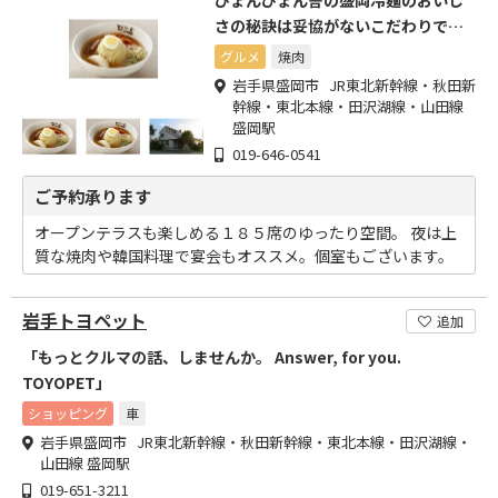
ぴょんぴょん舎の盛岡冷麺のおいし
さの秘訣は妥協がないこだわりで
す。
グルメ
焼肉
岩手県盛岡市 JR東北新幹線・秋田新
幹線・東北本線・田沢湖線・山田線
盛岡駅
019-646-0541
ご予約承ります
オープンテラスも楽しめる１８５席のゆったり空間。 夜は上
質な焼肉や韓国料理で宴会もオススメ。個室もございます。
岩手トヨペット
追加
「もっとクルマの話、しませんか。 Answer, for you.
TOYOPET」
ショッピング
車
岩手県盛岡市 JR東北新幹線・秋田新幹線・東北本線・田沢湖線・
山田線 盛岡駅
019-651-3211