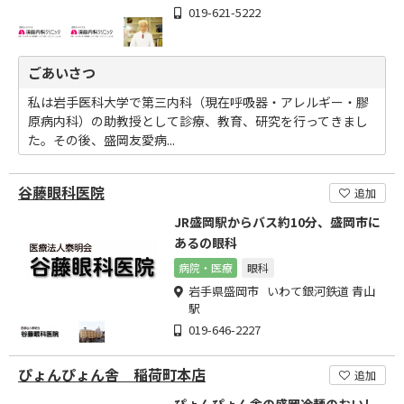
019-621-5222
ごあいさつ
私は岩手医科大学で第三内科（現在呼吸器・アレルギー・膠
原病内科）の助教授として診療、教育、研究を行ってきまし
た。その後、盛岡友愛病...
谷藤眼科医院
追加
JR盛岡駅からバス約10分、盛岡市に
あるの眼科
病院・医療
眼科
岩手県盛岡市 いわて銀河鉄道 青山
駅
019-646-2227
ぴょんぴょん舎 稲荷町本店
追加