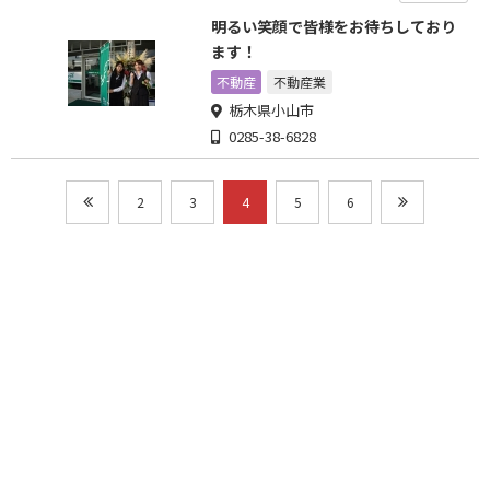
明るい笑顔で皆様をお待ちしており
ます！
不動産
不動産業
栃木県小山市
0285-38-6828
2
3
4
5
6