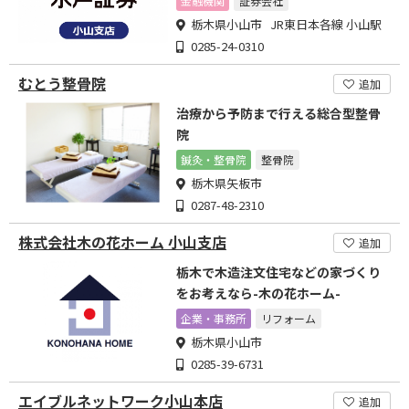
金融機関
証券会社
栃木県小山市 JR東日本各線 小山駅
0285-24-0310
むとう整骨院
追加
治療から予防まで行える総合型整骨
院
鍼灸・整骨院
整骨院
栃木県矢板市
0287-48-2310
株式会社木の花ホーム 小山支店
追加
栃木で木造注文住宅などの家づくり
をお考えなら-木の花ホーム-
企業・事務所
リフォーム
栃木県小山市
0285-39-6731
エイブルネットワーク小山本店
追加