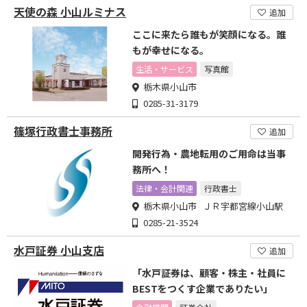
天使の森 小山ルミナス
追加
ここに来たら誰もが笑顔になる。誰
もが幸せになる。
生活・サービス
写真館
栃木県小山市
0285-31-3179
篠塚行政書士事務所
追加
開発行為・農地転用のご用命は当事
務所へ！
法律・会計関連
行政書士
栃木県小山市 ＪＲ宇都宮線小山駅
0285-21-3524
水戸証券 小山支店
追加
「水戸証券は、顧客・株主・社員に
BESTをつくす企業でありたい」