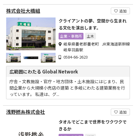
株式会社大橋組
追加
クライアントの夢、空間から生まれ
る文化を演出します。
企業・事務所
土木
岐阜県養老郡養老町 JR東海道新幹線
岐阜羽島駅
0584-66-2623
広範囲にわたる Global Network
庁舎・文教施設・官庁・地方団体・土木施設にはじまり、民
間企業から大規模小売店の建築 と多岐にわたる建築業務を行
っています。 私達は、グ...
浅野撚糸株式会社
追加
タオルでどこまで世界をワクワクで
きるか