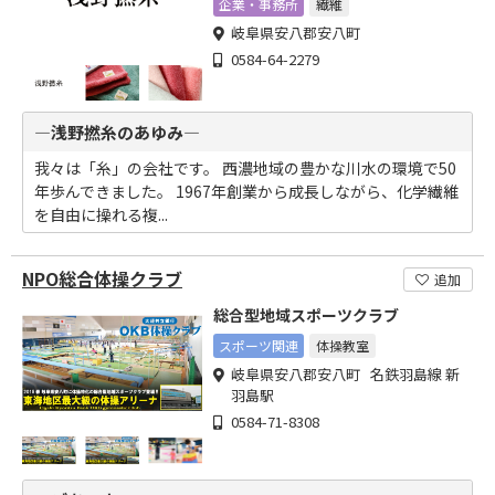
企業・事務所
繊維
岐阜県安八郡安八町
0584-64-2279
―浅野撚糸のあゆみ―
我々は「糸」の会社です。 西濃地域の豊かな川水の環境で50
年歩んできました。 1967年創業から成長しながら、化学繊維
を自由に操れる複...
NPO総合体操クラブ
追加
総合型地域スポーツクラブ
スポーツ関連
体操教室
岐阜県安八郡安八町 名鉄羽島線 新
羽島駅
0584-71-8308