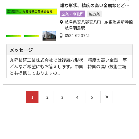
雑な形状、精度の高い金属などどん
な希望にもお応えします。
企業・事務所
製造業
岐阜県安八郡安八町 JR東海道新幹線
岐阜羽島駅
0584-62-3745
メッセージ
丸昇技研工業株式会社では複雑な形状 精度の高い金型 等
どんなご希望にもお答えします。中国 韓国の高い技術工場
とも提携しておりますの...
1
2
3
4
5