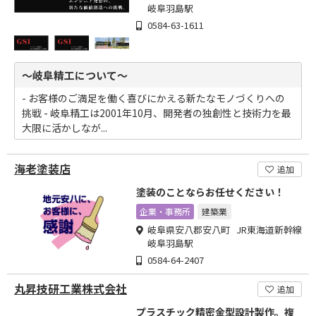
岐阜羽島駅
0584-63-1611
～岐阜精工について～
- お客様のご満足を働く喜びにかえる新たなモノづくりへの
挑戦 - 岐阜精工は2001年10月、開発者の独創性と技術力を最
大限に活かしなが...
海老塗装店
追加
塗装のことならお任せください！
企業・事務所
建築業
岐阜県安八郡安八町 JR東海道新幹線
岐阜羽島駅
0584-64-2407
丸昇技研工業株式会社
追加
プラスチック精密金型設計製作。複