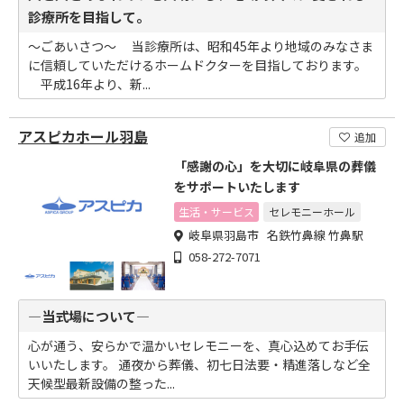
診療所を目指して。
～ごあいさつ～ 当診療所は、昭和45年より地域のみなさま
に信頼していただけるホームドクターを目指しております。
平成16年より、新...
アスピカホール羽島
追加
「感謝の心」を大切に岐阜県の葬儀
をサポートいたします
生活・サービス
セレモニーホール
岐阜県羽島市 名鉄竹鼻線 竹鼻駅
058-272-7071
―当式場について―
心が通う、安らかで温かいセレモニーを、真心込めてお手伝
いいたします。 通夜から葬儀、初七日法要・精進落しなど全
天候型最新設備の整った...