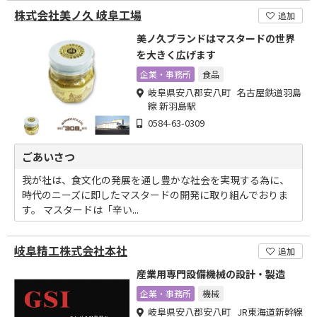
株式会社美ノ久 岐阜工場
追加
美ノ久ブランドはマスタードの世界
を大きく広げます
企業・事務所
食品
岐阜県安八郡安八町 名古屋鉄道羽島
線 新羽島駅
0584-63-0309
ごあいさつ
我が社は、食文化の発展を通し豊かな社会を実現する為に、
時代のニーズに即したマスタードの開発に取り組んでおりま
す。 マスタードは「辛い...
岐阜精工株式会社本社
追加
産業用専門設備機械の設計・製造
企業・事務所
機械
岐阜県安八郡安八町 JR東海道新幹線