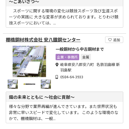
～ごあいさつ～
スポーツに関する環境の変化は競技スポーツ及び生涯スポ
ーツの実践に 大きな変革が求められております。とりわけ競
技スポーツにおいては、...
棚橋鋼材株式会社 安八鐵鋼センター
追加
一般鋼材から中古鋼材まで
企業・事務所
金属
岐阜県安八郡安八町 名鉄羽島線 新
羽島駅
0584-64-3933
鐵の未来とともに ～社会に貢献～
様々な分野で業界再編が進んできています。また世界状況も
非常に早いスピードで変化しています。 このような環境のな
かで、棚橋鋼材は、一般...