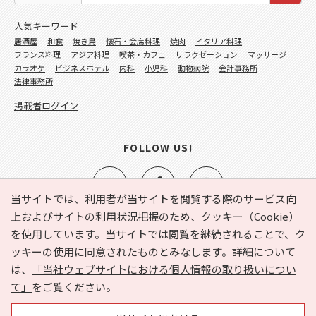
人気キーワード
居酒屋
和食
焼き鳥
懐石・会席料理
焼肉
イタリア料理
フランス料理
アジア料理
喫茶・カフェ
リラクゼーション
マッサージ
カラオケ
ビジネスホテル
内科
小児科
動物病院
会計事務所
法律事務所
掲載者ログイン
FOLLOW US!
当サイトでは、利用者が当サイトを閲覧する際のサービス向
上およびサイトの利用状況把握のため、クッキー（Cookie）
を使用しています。当サイトでは閲覧を継続されることで、ク
e-NAVITA（イーナビタ）とは？
お気に入り
ヘルプ
ッキーの使用に同意されたものとみなします。詳細について
利用規約
個人情報の取り扱いについて
運営会社
は、
「当社ウェブサイトにおける個人情報の取り扱いについ
サイトマップ
広告掲載に関するお問い合わせ
て」
をご覧ください。
サイトの内容に関するお問い合わせ