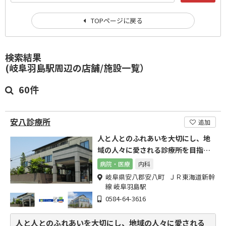
TOPページに戻る
検索結果
(岐阜羽島駅周辺の店舗/施設一覧）
60件
安八診療所
追加
人と人とのふれあいを大切にし、地
域の人々に愛される診療所を目指し
て。
病院・医療
内科
岐阜県安八郡安八町 ＪＲ東海道新幹
線 岐阜羽島駅
0584-64-3616
人と人とのふれあいを大切にし、地域の人々に愛される