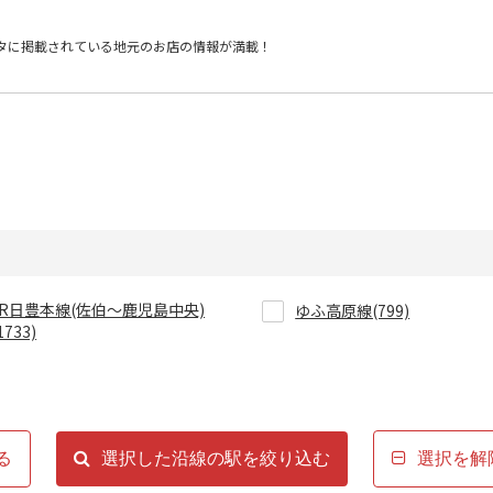
タに掲載されている
地元のお店の情報が満載！
JR日豊本線(佐伯～鹿児島中央)
ゆふ高原線(799)
1733)
る
選択した沿線の駅を絞り込む
選択を解