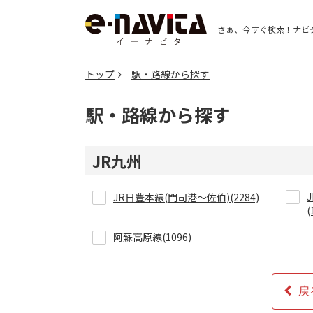
さぁ、今すぐ検索！
ナビ
トップ
駅・路線から探す
駅・路線から探す
JR九州
JR日豊本線(門司港～佐伯)(2284)
(
阿蘇高原線(1096)
戻