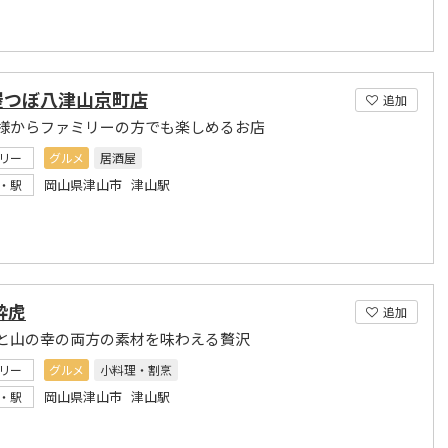
屋つぼ八津山京町店
追加
様からファミリーの方でも楽しめるお店
リー
グルメ
居酒屋
岡山県津山市 津山駅
・駅
酔虎
追加
と山の幸の両方の素材を味わえる贅沢
リー
グルメ
小料理・割烹
岡山県津山市 津山駅
・駅