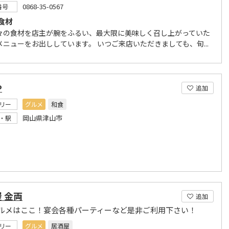
0868-35-0567
番号
食材
々の食材を店主が腕をふるい、最大限に美味しく召し上がっていた
メニューをお出ししています。 いつご来店いただきましても、旬...
や
追加
リー
グルメ
和食
岡山県津山市
・駅
 金両
追加
ルメはここ！宴会各種パーティーなど是非ご利用下さい！
リー
グルメ
居酒屋