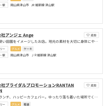
岡山県津山市 JR 姫新線 津山駅
・駅
社アンジェ Ange
追加
古木を使い田園をイメージしたお店。地元の素材を大切に身体にやさしいお菓子をお届けしています
リー
グルメ
ケーキ
岡山県津山市 ＪＲ姫新線 津山駅
・駅
社ブライダルプロモーションRANTAN
追加
N
軽食＆ランチ、ハッピーカフェバー。ゆったり落ち着いた場所でくつろいで頂けます
リー
グルメ
軽食