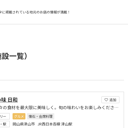
タに掲載されている
地元のお店の情報が満載！
施設一覧）
味 日和
追加
四季折々の食材を最大限に美味しく。旬の味わいをお楽しみください。
リー
グルメ
懐石・会席料理
岡山県津山市 JR西日本各線 津山駅
・駅