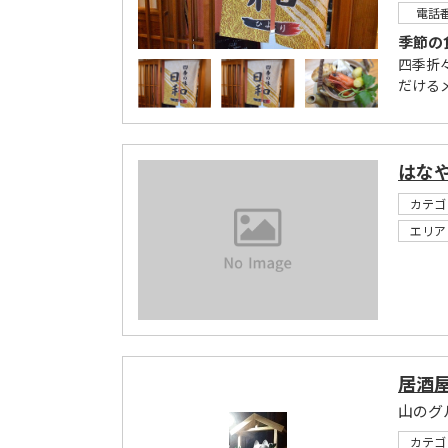
電話
季節の
四季折
だける
はな
カテゴ
エリア
居酒屋
山のグ
カテゴ