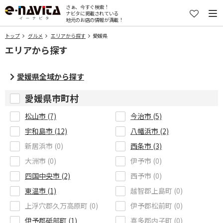
さぁ、今すぐ検索！
ナビタに掲載されている
地元のお店の情報が満載！
トップ
グルメ
エリアから探す
愛媛県
エリアから探す
愛媛県全域から探す
愛媛県市町村
松山市 (7)
今治市 (5)
宇和島市 (12)
八幡浜市 (2)
新居浜市 (0)
西条市 (3)
大洲市 (0)
伊予市 (0)
四国中央市 (2)
西予市 (0)
東温市 (1)
越智郡上島町 (0)
上浮穴郡久万高原町 (0)
伊予郡松前町 (0)
伊予郡砥部町 (1)
喜多郡内子町 (0)