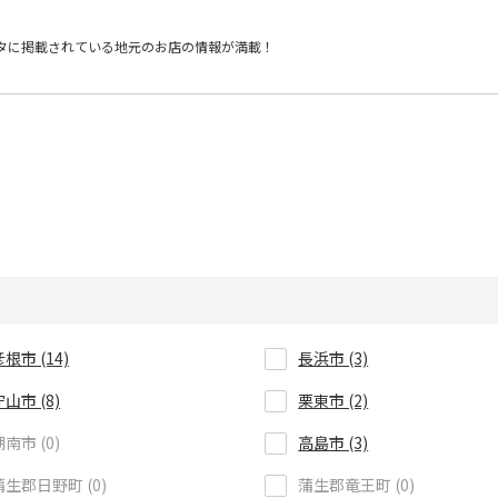
タに掲載されている
地元のお店の情報が満載！
根市 (14)
長浜市 (3)
守山市 (8)
栗東市 (2)
湖南市 (0)
高島市 (3)
蒲生郡日野町 (0)
蒲生郡竜王町 (0)