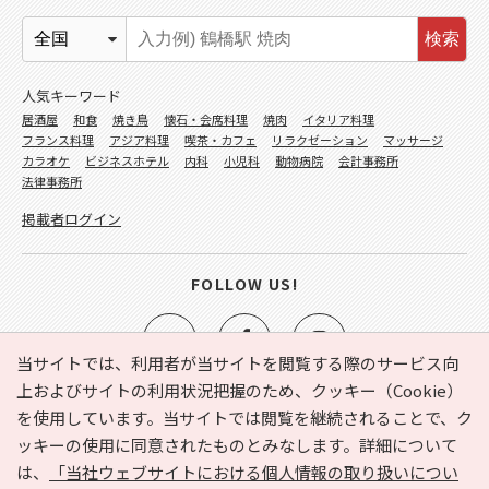
検索
人気キーワード
居酒屋
和食
焼き鳥
懐石・会席料理
焼肉
イタリア料理
フランス料理
アジア料理
喫茶・カフェ
リラクゼーション
マッサージ
カラオケ
ビジネスホテル
内科
小児科
動物病院
会計事務所
法律事務所
掲載者ログイン
FOLLOW US!
当サイトでは、利用者が当サイトを閲覧する際のサービス向
上およびサイトの利用状況把握のため、クッキー（Cookie）
を使用しています。当サイトでは閲覧を継続されることで、ク
e-NAVITA（イーナビタ）とは？
お気に入り
ヘルプ
ッキーの使用に同意されたものとみなします。詳細について
利用規約
個人情報の取り扱いについて
運営会社
は、
「当社ウェブサイトにおける個人情報の取り扱いについ
サイトマップ
広告掲載に関するお問い合わせ