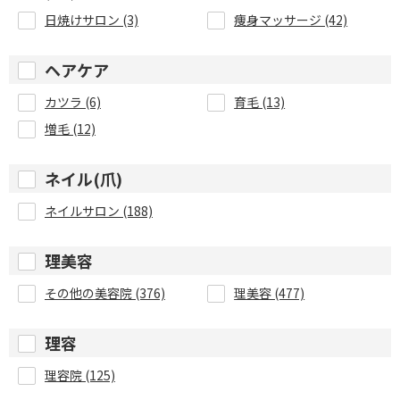
日焼けサロン (3)
痩身マッサージ (42)
ヘアケア
カツラ (6)
育毛 (13)
増毛 (12)
ネイル(爪)
ネイルサロン (188)
理美容
その他の美容院 (376)
理美容 (477)
理容
理容院 (125)