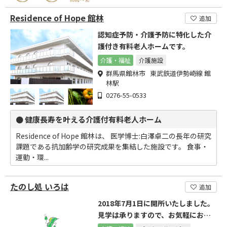
Residence of Hope 館林
追加
認知症予防・介護予防に特化した介
護付き有料老人ホームです。
介護・福祉
介護施設
群馬県館林市 東武鉄道伊勢崎線 館
林駅
0276-55-0533
● 健康長寿を叶える介護付有料老人ホーム
Residence of Hope 館林は、 医学博士:白澤卓二の長年の研究
課題である抗加齢学の研究成果を集結した施設です。 食事・
運動・環...
たのし処 いろは
追加
2018年7月1日に開所いたしました。
見学は承りますので、お気軽にお問
い合わせください。