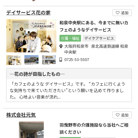
デイサービス花の家
追加
和泉中央駅にある、今までに無いカ
フェのようなデイサービス
介護・福祉
デイケアサービス
大阪府和泉市 泉北高速鉄道線 和泉
中央駅
0725-53-5507
―花の詩が目指したもの―
「カフェのような デイサービス」です。 “カフェに行くよう
な気持ちで来ていただきたい”という願いを込めて作りまし
た。 心地よい音楽が流れ...
株式会社元気
追加
羽曳野市の介護施設なら当社へご相
談ください