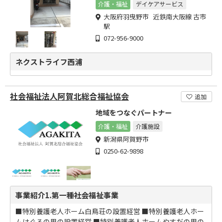
介護・福祉
デイケアサービス
大阪府羽曳野市 近鉄南大阪線 古市
駅
072-956-9000
ネクストライフ西浦
社会福祉法人阿賀北総合福祉協会
追加
地域をつなぐパートナー
介護・福祉
介護施設
新潟県阿賀野市
0250-62-9898
事業紹介1.第一種社会福祉事業
■特別養護老人ホーム白鳥荘の設置経営 ■特別養護老人ホー
ムはぐろの里の設置経営 ■特別養護老人ホームやすだの里の