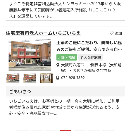
ようこそ特定非営利活動法人サンラッキーへ2013年から大阪
府藤井寺市にて知的障がい者短期入所施設「にこにこハウ
ス」を運営しています...
住宅型有料老人ホームいちごいちえ
追加
土鍋のご飯にこだわり、美味しい極
みのご飯をご提供。安心できる自由
な生活の尊重を目指します。
介護・福祉
老人保健施設
大阪府八尾市 JR関西本線（大和路
線）・おおさか東線 久宝寺駅
072-926-7392
ごあいさつ
いちごいちえは、お客様との一期一会を大切に考え、ご利用
者様が住み慣れた家庭や地域で豊かな生活が送れるよう、安
心・安全・高品質なサー...