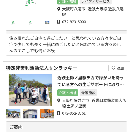
介護・福祉
デイケアサービス
大阪府八尾市 近鉄大阪線 近鉄八尾
駅
072-923-6000
住み慣れたご自宅で過ごしたい と思われている方々やご自
宅で少しでも長く一緒に過ごしたいと思われている方々のほ
んのすこしでも何かお役...
特定非営利活動法人サンラッキー
追加
近鉄土師ノ里駅チカで障がいを持っ
ている方への生活サポートに取り組
んでおります。
介護・福祉
介護施設
大阪府藤井寺市 近畿日本鉄道南大阪
線 土師ノ里駅
072-952-8561
ご案内