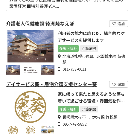
設置経営 ■特別養護老人...
介護老人保健施設 徳洲苑なえぼ
追加
利用者の能力に応じた、総合的なケ
アサービスを提供します
介護・福祉
介護施設
北海道札幌市東区 JR函館本線 苗穂
駅
011-753-0011
デイサービス葵・居宅介護支援センター葵
追加
家に帰って来たと思えるような落ち
着いて過ごせる環境・雰囲気を作
り、皆様をお待ちしています
介護・福祉
介護施設
長崎県大村市 JR大村線 竹松駅
0957-47-5852