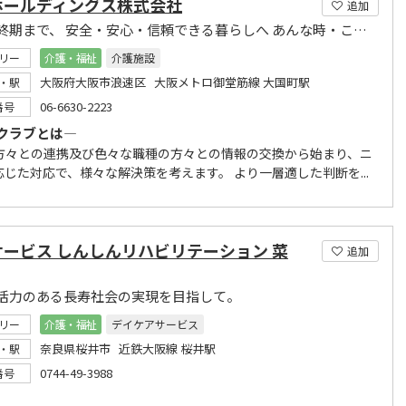
ホールディングス株式会社
追加
人生の終期まで、 安全・安心・信頼できる暮らしへ あんな時・こんな時・困った時のミヨクラブ
リー
介護・福祉
介護施設
大阪府大阪市浪速区 大阪メトロ御堂筋線 大国町駅
・駅
06-6630-2223
番号
クラブとは―
方々との連携及び色々な職種の方々との情報の交換から始まり、ニ
応じた対応で、様々な解決策を考えます。 より一層適した判断を...
サービス しんしんリハビリテーション 菜
追加
活力のある長寿社会の実現を目指して。
リー
介護・福祉
デイケアサービス
奈良県桜井市 近鉄大阪線 桜井駅
・駅
0744-49-3988
番号