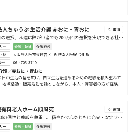
法人ちゅうぶ 生活介護 赤おに・青おに
追加
200万回の選択。私達は障がい者でも200万回の選択を実現できる社会作りを目指しています。
リー
介護・福祉
介護施設
大阪府大阪市東住吉区 近鉄南大阪線 今川駅
・駅
06-4703-3740
番号
介護／赤おに・青おに―
の日中生活の幅を広げ、自立生活を進めるための経験を積み重ねて
。 地域活動・販売活動を軸としながら、本人・障害者の方が経験...
型有料老人ホーム順風苑
追加
利用者様の個性と尊厳を尊重し、穏やかで心身ともに充実・安定する環境を提供し、幸せづくりに
リー
介護・福祉
介護施設