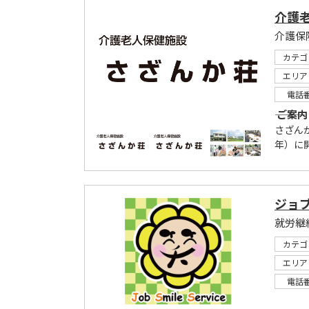
介護
カテゴ
エリア
電話
――― ご案内 ――
さざん
年）に開
ジョ
就労継続
カテゴ
エリア
電話