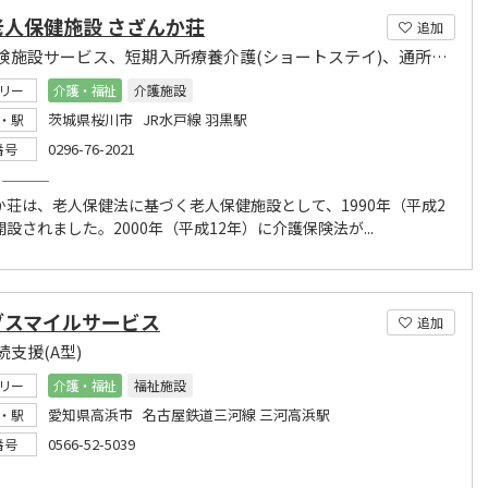
老人保健施設 さざんか荘
追加
介護保険施設サービス、短期入所療養介護(ショートステイ)、通所リハビリテーション
リー
介護・福祉
介護施設
茨城県桜川市 JR水戸線 羽黒駅
・駅
0296-76-2021
番号
―
か荘は、老人保健法に基づく老人保健施設として、1990年（平成2
設されました。2000年（平成12年）に介護保険法が...
ブスマイルサービス
追加
支援(A型)
リー
介護・福祉
福祉施設
愛知県高浜市 名古屋鉄道三河線 三河高浜駅
・駅
0566-52-5039
番号