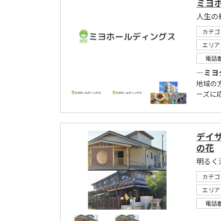
ミヨ
カテゴ
エリア
電話
―ミヨ
地域の
ーズに
デイ
の花
明るく
カテゴ
エリア
電話