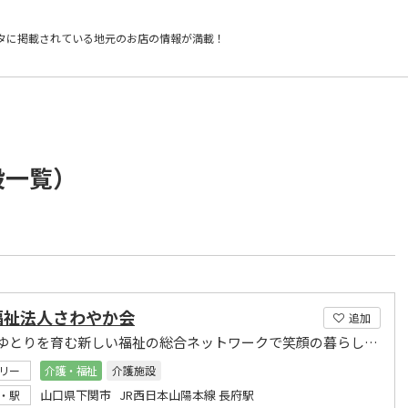
タに掲載されている
地元のお店の情報が満載！
設一覧）
福祉法人さわやか会
追加
安心とゆとりを育む新しい福祉の総合ネットワークで笑顔の暮らしを支えます
リー
介護・福祉
介護施設
山口県下関市 JR西日本山陽本線 長府駅
・駅