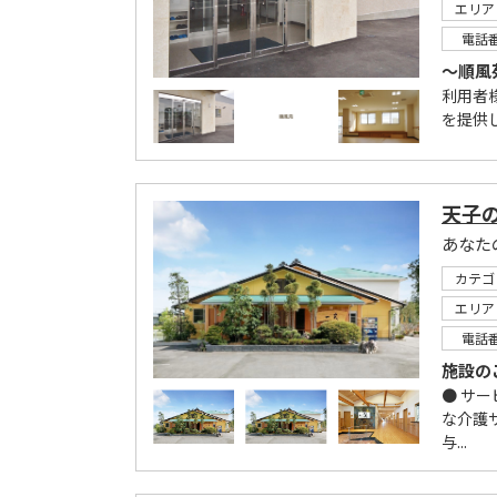
エリア
電話
～順風
利用者
を提供
天子
あなた
カテゴ
エリア
電話
施設の
● サ
な介護
与...