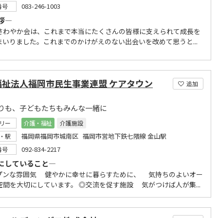
083-246-1003
番号
拶―
さわやか会は、これまで本当にたくさんの皆様に支えられて成長を
まいりました。これまでのかけがえのない出会いを改めて思うと...
福祉法人福岡市民生事業連盟 ケアタウン
追加
りも、子どもたちもみんな一緒に
リー
介護・福祉
介護施設
福岡県福岡市城南区 福岡市営地下鉄七隈線 金山駅
・駅
092-834-2217
番号
にしていること―
プンな雰囲気 健やかに幸せに暮らすために、 気持ちのよいオー
空間を大切にしています。 ◎交流を促す施設 気がつけば人が集...