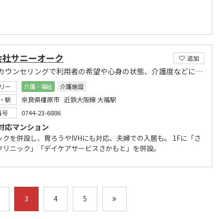
会社サニーオーク
追加
丁寧なカウンセリングで利用者の希望や心身の状態、介護度などに合わせた最適な住まいを提案。
リー
介護・福祉
介護施設
奈良県橿原市 近鉄大阪線 大福駅
・駅
0744-23-6886
番号
対応マンション
ックを併設し、胃ろうやIVHにも対応、夫婦での入居も。 1Fに「さ
クリニック」「デイケアサービスさかもと」を併設。
3
4
5