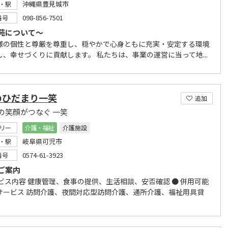
沖縄県豊見城市
・駅
098-856-7501
番号
苑について～
様の個性と尊厳を尊重し、穏やかで心身ともに充実・安定する環境
し、幸せづくりに貢献します。 私たちは、事業の運営に当って地...
のひだまり一笑
追加
の笑顔がつなぐ 一笑
リー
介護・福祉
介護施設
岐阜県可児市
・駅
0574-61-3923
番号
ご案内
ービス内容 健康管理、食事の提供、生活相談、安否確認 ● 併用可能
サービス 訪問介護、夜間対応型訪問介護、通所介護、福祉用具貸