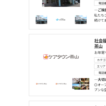
電話
―ご挨
私たち
続けて
社会
茶山
お年寄
カテゴ
エリア
電話
―大切
◎オー
プンな