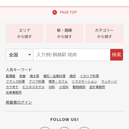
PAGE TOP
エリア
駅・路線
カテゴリー
から探す
から探す
から探す
検索
人気キーワード
居酒屋
和食
焼き鳥
懐石・会席料理
焼肉
イタリア料理
フランス料理
アジア料理
喫茶・カフェ
リラクゼーション
マッサージ
カラオケ
ビジネスホテル
内科
小児科
動物病院
会計事務所
法律事務所
掲載者ログイン
FOLLOW US!