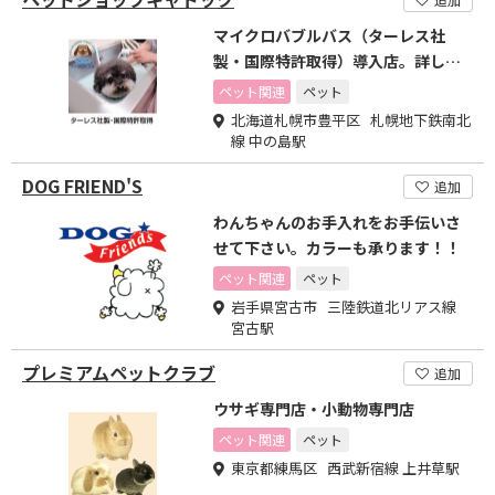
マイクロバブルバス（ターレス社
製・国際特許取得）導入店。詳しく
はHPにてご確認を！
ペット関連
ペット
北海道札幌市豊平区 札幌地下鉄南北
線 中の島駅
DOG FRIEND'S
追加
わんちゃんのお手入れをお手伝いさ
せて下さい。カラーも承ります！！
ペット関連
ペット
岩手県宮古市 三陸鉄道北リアス線
宮古駅
プレミアムペットクラブ
追加
ウサギ専門店・小動物専門店
ペット関連
ペット
東京都練馬区 西武新宿線 上井草駅