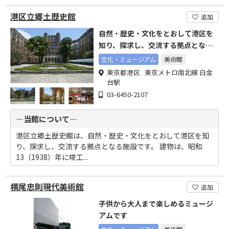
港区立郷土歴史館
追加
自然・歴史・文化をとおして港区を
知り、探求し、交流する拠点となる
施設
文化・ミュージアム
美術館
東京都港区 東京メトロ南北線 白金
台駅
03-6450-2107
―当館について―
港区立郷土歴史館は、自然・歴史・文化をとおして港区を知
り、探求し、交流する拠点となる施設です。 建物は、昭和
13（1938）年に竣工...
横尾忠則現代美術館
追加
子供から大人まで楽しめるミュージ
アムです