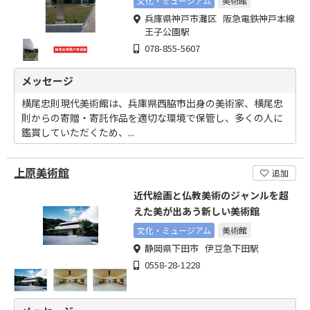
文化・ミュージアム
美術館
兵庫県神戸市灘区 阪急電鉄神戸本線
王子公園駅
078-855-5607
メッセージ
横尾忠則現代美術館は、兵庫県西脇市出身の美術家、横尾忠
則からの寄贈・寄託作品を適切な環境で保管し、多くの人に
鑑賞していただくため、...
上原美術館
追加
近代絵画と仏教美術のジャンルを超
えた美が出あう新しい美術館
文化・ミュージアム
美術館
静岡県下田市 伊豆急下田駅
0558-28-1228