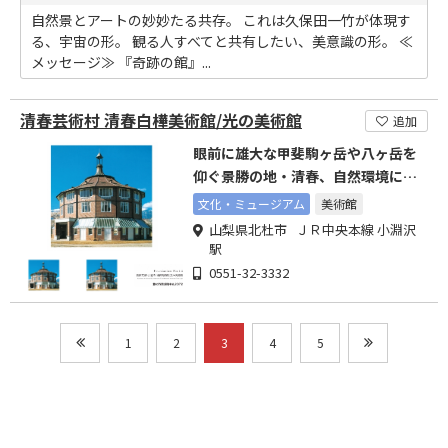
自然景とアートの妙妙たる共存。 これは久保田一竹が体現す
る、宇宙の形。 観る人すべてと共有したい、美意識の形。 ≪
メッセージ≫ 『奇跡の館』...
清春芸術村 清春白樺美術館/光の美術館
追加
眼前に雄大な甲斐駒ヶ岳や八ヶ岳を
仰ぐ景勝の地・清春、自然環境に恵
まれたアートコロニー
文化・ミュージアム
美術館
山梨県北杜市 ＪＲ中央本線 小淵沢
駅
0551-32-3332
1
2
3
4
5