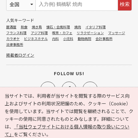
検索
人気キーワード
居酒屋
和食
焼き鳥
懐石・会席料理
焼肉
イタリア料理
フランス料理
アジア料理
喫茶・カフェ
リラクゼーション
マッサージ
カラオケ
ビジネスホテル
内科
小児科
動物病院
会計事務所
法律事務所
掲載者ログイン
FOLLOW US!
当サイトでは、利用者が当サイトを閲覧する際のサービス向
上およびサイトの利用状況把握のため、クッキー（Cookie）
を使用しています。当サイトでは閲覧を継続されることで、ク
e-NAVITA（イーナビタ）とは？
お気に入り
ヘルプ
ッキーの使用に同意されたものとみなします。詳細について
利用規約
個人情報の取り扱いについて
運営会社
は、
「当社ウェブサイトにおける個人情報の取り扱いについ
サイトマップ
広告掲載に関するお問い合わせ
て」
をご覧ください。