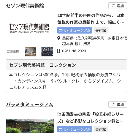
セゾン現代美術館
追加
20世紀前半の巨匠の作品から、日本
気鋭の作家の最新作 まで、幅広く収
集展示。
文化・ミュージアム
美術館
長野県北佐久郡軽井沢町 JR東日本信
越本線 軽井沢駅
0267-46-2020
セブン現代美術館―コレクション―
本コレクションは500点余。20世紀初頭の抽象の源流ワシリ
ー・カンディンスキーやパウル・クレーからダダイズム、シ
ュルレアリスムを経...
パラミタミュージアム
追加
池田満寿夫の陶彫「般若心経シリー
ズ」など多彩なコレクション群と、
魅力あふれる企画展
文化・ミュージアム
美術館