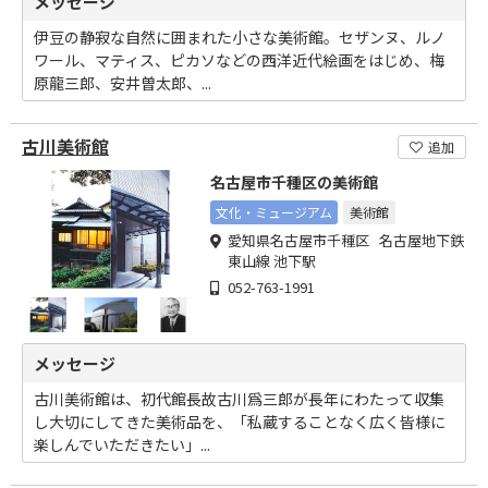
メッセージ
伊豆の静寂な自然に囲まれた小さな美術館。セザンヌ、ルノ
ワール、マティス、ピカソなどの西洋近代絵画をはじめ、梅
原龍三郎、安井曽太郎、...
古川美術館
追加
名古屋市千種区の美術館
文化・ミュージアム
美術館
愛知県名古屋市千種区 名古屋地下鉄
東山線 池下駅
052-763-1991
メッセージ
古川美術館は、初代館長故古川爲三郎が長年にわたって収集
し大切にしてきた美術品を、「私蔵することなく広く皆様に
楽しんでいただきたい」...