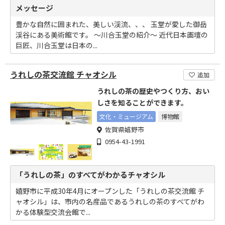
メッセージ
豊かな自然に囲まれた、美しい渓流、、、 玉堂が愛した御岳
渓谷にある美術館です。 ～川合玉堂の紹介～ 近代日本画壇の
巨匠、川合玉堂は日本の...
うれしの茶交流館 チャオシル
追加
うれしの茶の歴史やつくり方、おい
しさを知ることができます。
文化・ミュージアム
博物館
佐賀県嬉野市
0954-43-1991
「うれしの茶」のすべてがわかるチャオシル
嬉野市に平成30年4月にオープンした「うれしの茶交流館 チ
ャオシル」は、市内の名産品であるうれしの茶のすべてがわ
かる体験型交流会館で...