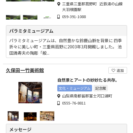
三重県三重郡菰野町 近鉄湯の山線
大羽根園駅
059-391-1088
パラミタミュージアム
パラミタミュージアムは、自然豊かな鈴鹿山脈を背景に 四季
折々に美しい町・三重県菰野に2003年3月開館しました。 池
田満寿夫の陶彫「般...
久保田一竹美術館
追加
自然景とアートの妙妙たる共存。
文化・ミュージアム
記念館
山梨県南都留郡富士河口湖町
0555-76-8811
メッセージ