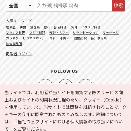
検索
人気キーワード
居酒屋
和食
焼き鳥
懐石・会席料理
焼肉
イタリア料理
フランス料理
アジア料理
喫茶・カフェ
リラクゼーション
マッサージ
カラオケ
ビジネスホテル
内科
小児科
動物病院
会計事務所
法律事務所
掲載者ログイン
FOLLOW US!
当サイトでは、利用者が当サイトを閲覧する際のサービス向
上およびサイトの利用状況把握のため、クッキー（Cookie）
を使用しています。当サイトでは閲覧を継続されることで、ク
e-NAVITA（イーナビタ）とは？
お気に入り
ヘルプ
ッキーの使用に同意されたものとみなします。詳細について
利用規約
個人情報の取り扱いについて
運営会社
は、
「当社ウェブサイトにおける個人情報の取り扱いについ
サイトマップ
広告掲載に関するお問い合わせ
て」
をご覧ください。