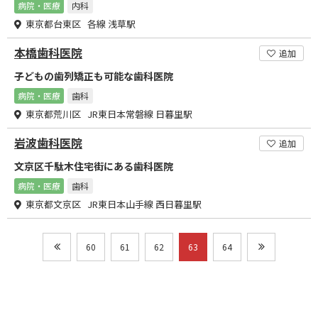
病院・医療
内科
東京都台東区 各線 浅草駅
本橋歯科医院
追加
子どもの歯列矯正も可能な歯科医院
病院・医療
歯科
東京都荒川区 JR東日本常磐線 日暮里駅
岩波歯科医院
追加
文京区千駄木住宅街にある歯科医院
病院・医療
歯科
東京都文京区 JR東日本山手線 西日暮里駅
60
61
62
63
64