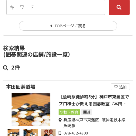
TOPページに戻る
検索結果
(囲碁関連の店舗/施設一覧）
2件
本田囲碁道場
追加
【魚崎駅徒歩約5分】神戸市東灘区で
プロ棋士が教える囲碁教室『本田囲
碁道場』
学校・教育
囲碁
兵庫県神戸市東灘区 阪神電鉄本線
魚崎駅
078-452-4300