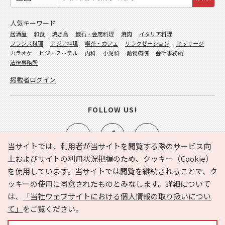
人気キーワード
居酒屋
和食
焼き鳥
懐石・会席料理
焼肉
イタリア料理
フランス料理
アジア料理
喫茶・カフェ
リラクゼーション
マッサージ
カラオケ
ビジネスホテル
内科
小児科
動物病院
会計事務所
法律事務所
掲載者ログイン
FOLLOW US!
当サイトでは、利用者が当サイトを閲覧する際のサービス向
上およびサイトの利用状況把握のため、クッキー（Cookie）
を使用しています。当サイトでは閲覧を継続されることで、ク
e-NAVITA（イーナビタ）とは？
お気に入り
ヘルプ
ッキーの使用に同意されたものとみなします。詳細について
利用規約
個人情報の取り扱いについて
運営会社
は、
「当社ウェブサイトにおける個人情報の取り扱いについ
サイトマップ
広告掲載に関するお問い合わせ
て」
をご覧ください。
サイトの内容に関するお問い合わせ