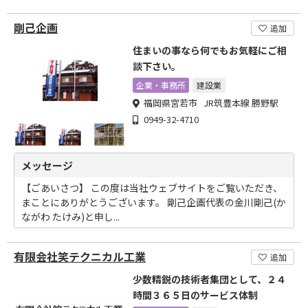
剛己企画
追加
住まいの事なら何でもお気軽にご相
談下さい。
企業・事務所
建設業
福岡県宮若市 JR筑豊本線 勝野駅
0949-32-4710
メッセージ
【ごあいさつ】 この度は当社ウェブサイトをご覧いただき、
まことにありがとうございます。 剛己企画代表の金川剛己(か
ながわ たけみ)と申し...
有限会社笑テクニカル工業
追加
少数精鋭の技術者集団として、２４
時間３６５日のサービス体制