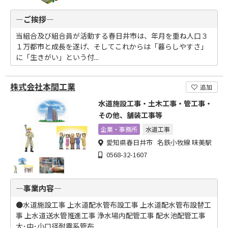
―ご挨拶―
当組合及び組合員が活動する春日井市は、年月を重ね人口３
１万都市と成長を遂げ、そしてこれからは「暮らしやすさ」
に「生きがい」という付...
株式会社本間工業
追加
水道施設工事・土木工事・管工事・
その他、舗装工事等
企業・事務所
水道工事
愛知県春日井市 名鉄小牧線 味美駅
0568-32-1607
―事業内容―
●水道施設工事 上水道配水管布設工事 上水道配水管布設替工
事 上水道送水管推進工事 浄水場内配管工事 配水池配管工事
大･中･小口径耐震系管布...