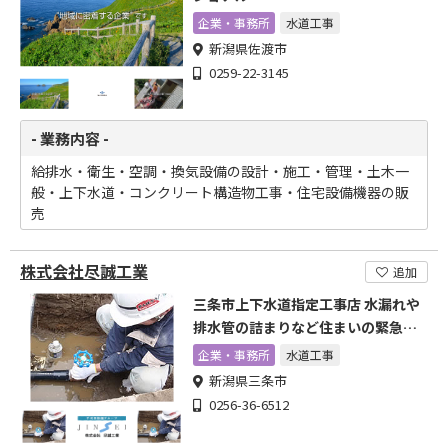
企業・事務所
水道工事
新潟県佐渡市
0259-22-3145
- 業務内容 -
給排水・衛生・空調・換気設備の設計・施工・管理・土木一
般・上下水道・コンクリート構造物工事・住宅設備機器の販
売
株式会社尽誠工業
追加
三条市上下水道指定工事店 水漏れや
排水管の詰まりなど住まいの緊急事
態に!
企業・事務所
水道工事
新潟県三条市
0256-36-6512