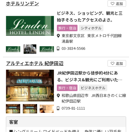
ホテルリンデン
追加
ビジネス、ショッピング、観光と三
拍子そろったアクセスのよさ。
旅行・宿泊
シティホテル
東京都文京区 東京メトロ千代田線
湯島駅
03-3834-5566
アルティエホテル 紀伊田辺
追加
JR紀伊田辺駅から徒歩約4分にあ
る、ビジネス&観光にご利用いただ
けるホテルです。
旅行・宿泊
ビジネスホテル
和歌山県田辺市 JR西日本きのくに線
紀伊田辺駅
0739-81-1111
客室
■シングルルーム ワイドベッドを備え、身体に優しい羽毛布