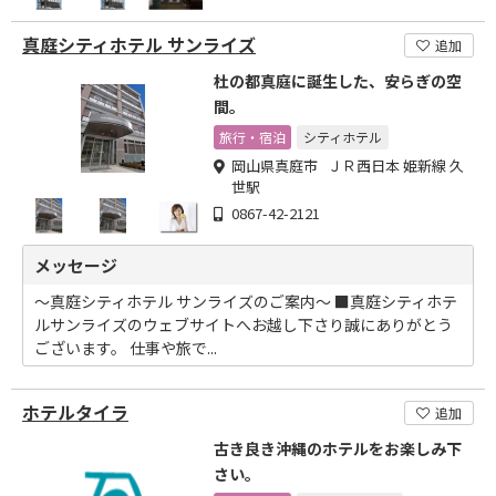
真庭シティホテル サンライズ
追加
杜の都真庭に誕生した、安らぎの空
間。
旅行・宿泊
シティホテル
岡山県真庭市 ＪＲ西日本 姫新線 久
世駅
0867-42-2121
メッセージ
～真庭シティホテル サンライズのご案内～ ■真庭シティホテ
ルサンライズのウェブサイトへお越し下さり誠にありがとう
ございます。 仕事や旅で...
ホテルタイラ
追加
古き良き沖縄のホテルをお楽しみ下
さい。