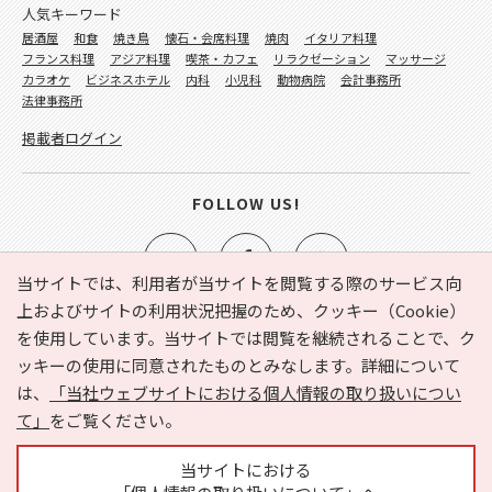
人気キーワード
居酒屋
和食
焼き鳥
懐石・会席料理
焼肉
イタリア料理
フランス料理
アジア料理
喫茶・カフェ
リラクゼーション
マッサージ
カラオケ
ビジネスホテル
内科
小児科
動物病院
会計事務所
法律事務所
掲載者ログイン
FOLLOW US!
当サイトでは、利用者が当サイトを閲覧する際のサービス向
上およびサイトの利用状況把握のため、クッキー（Cookie）
を使用しています。当サイトでは閲覧を継続されることで、ク
e-NAVITA（イーナビタ）とは？
お気に入り
ヘルプ
ッキーの使用に同意されたものとみなします。詳細について
利用規約
個人情報の取り扱いについて
運営会社
は、
「当社ウェブサイトにおける個人情報の取り扱いについ
サイトマップ
広告掲載に関するお問い合わせ
て」
をご覧ください。
サイトの内容に関するお問い合わせ
当サイトにおける