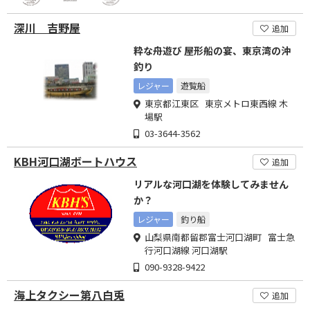
深川 吉野屋
追加
粋な舟遊び 屋形船の宴、東京湾の沖
釣り
レジャー
遊覧船
東京都江東区 東京メトロ東西線 木
場駅
03-3644-3562
KBH河口湖ボートハウス
追加
リアルな河口湖を体験してみません
か？
レジャー
釣り船
山梨県南都留郡富士河口湖町 富士急
行河口湖線 河口湖駅
090-9328-9422
海上タクシー第八白兎
追加