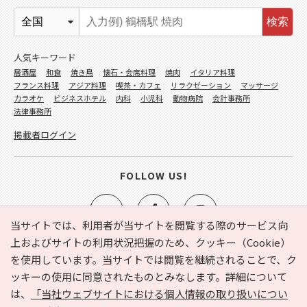
検索
人気キーワード
居酒屋
和食
焼き鳥
懐石・会席料理
焼肉
イタリア料理
フランス料理
アジア料理
喫茶・カフェ
リラクゼーション
マッサージ
カラオケ
ビジネスホテル
内科
小児科
動物病院
会計事務所
法律事務所
掲載者ログイン
FOLLOW US!
当サイトでは、利用者が当サイトを閲覧する際のサービス向
上およびサイトの利用状況把握のため、クッキー（Cookie）
を使用しています。当サイトでは閲覧を継続されることで、ク
e-NAVITA（イーナビタ）とは？
お気に入り
ヘルプ
ッキーの使用に同意されたものとみなします。詳細について
利用規約
個人情報の取り扱いについて
運営会社
は、
「当社ウェブサイトにおける個人情報の取り扱いについ
サイトマップ
広告掲載に関するお問い合わせ