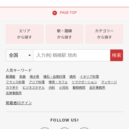
PAGE TOP
エリア
駅・路線
カテゴリー
から探す
から探す
から探す
検索
人気キーワード
居酒屋
和食
焼き鳥
懐石・会席料理
焼肉
イタリア料理
フランス料理
アジア料理
喫茶・カフェ
リラクゼーション
マッサージ
カラオケ
ビジネスホテル
内科
小児科
動物病院
会計事務所
法律事務所
掲載者ログイン
FOLLOW US!