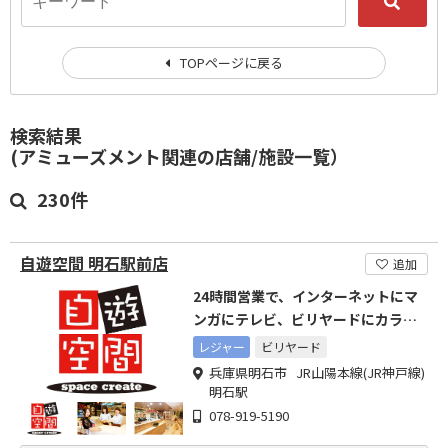
TOPページに戻る
検索結果
(アミューズメント関連の店舗/施設一覧）
230件
自遊空間 明石駅前店
追加
24時間営業で、インターネットにマ
ンガにテレビ、ビリヤードにカラオ
ケ、卓球などなど使い放題
レジャー
ビリヤード
兵庫県明石市 JR山陽本線(JR神戸線)
明石駅
078-919-5190