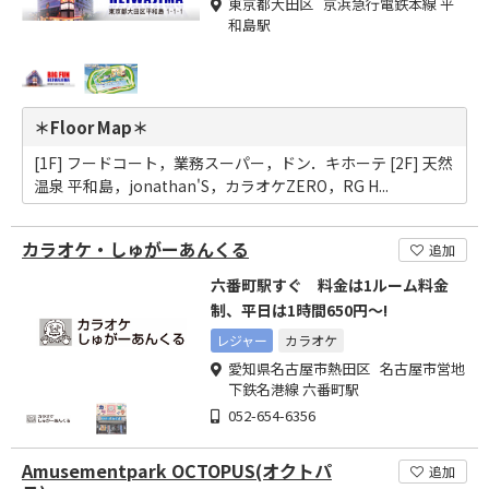
東京都大田区 京浜急行電鉄本線 平
和島駅
＊Floor Map＊
[1F] フードコート，業務スーパー，ドン．キホーテ [2F] 天然
温泉 平和島，jonathan'S，カラオケZERO，RG H...
カラオケ・しゅがーあんくる
追加
六番町駅すぐ 料金は1ルーム料金
制、平日は1時間650円～!
レジャー
カラオケ
愛知県名古屋市熱田区 名古屋市営地
下鉄名港線 六番町駅
052-654-6356
Amusementpark OCTOPUS(オクトパ
追加