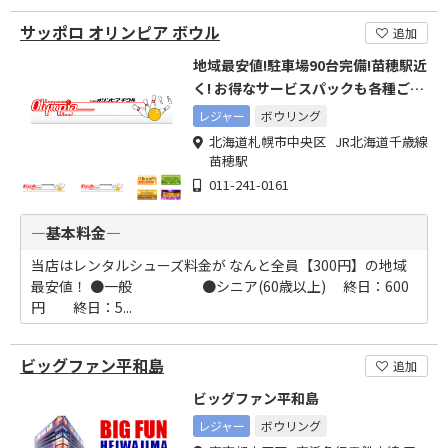
サッポロ オリンピア ボウル
追加
地域最安値!駐車場90台完備!苗穂駅近
く! お得なサービスパックも各種ご用
意しております
レジャー
ボウリング
北海道札幌市中央区 JR北海道千歳線
苗穂駅
011-241-0161
―基本料金―
当店はレンタルシューズ料金が なんと全員【300円】の地域
最安値！ ●一般 ●シニア(60歳以上) 終日：600
円 終日：5...
ビッグファン平和島
追加
ビッグファン平和島
レジャー
ボウリング