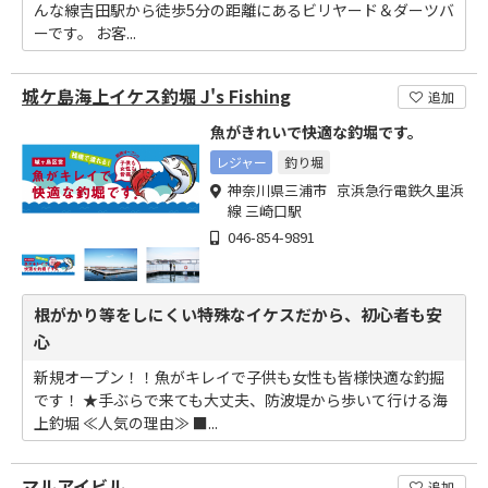
んな線吉田駅から徒歩5分の距離にあるビリヤード＆ダーツバ
ーです。 お客...
城ケ島海上イケス釣堀 J's Fishing
追加
魚がきれいで快適な釣堀です。
レジャー
釣り堀
神奈川県三浦市 京浜急行電鉄久里浜
線 三崎口駅
046-854-9891
根がかり等をしにくい特殊なイケスだから、初心者も安
心
新規オープン！！魚がキレイで子供も女性も皆様快適な釣掘
です！ ★手ぶらで来ても大丈夫、防波堤から歩いて行ける海
上釣堀 ≪人気の理由≫ ■...
マルアイビル
追加