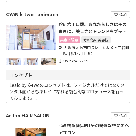
CYAN k-two tanimachi
追加
谷町六丁目駅、あなたらしさはその
ままに、美しさとトレンドをプラス
した好印象なスタイルに。
美容・理容
その他の美容院
大阪府大阪市中央区 大阪メトロ谷町
線 谷町六丁目駅
06-6767-2244
コンセプト
Lealo by K-twoのコンセプトは、フィジカルだけではなくメ
ンタル面からもキレイになれる複合的なプロデュースを行っ
ております。...
Arllon HAIR SALON
追加
心斎橋駅徒歩約1分の綺麗な空間のヘ
アサロン