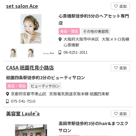
set salon Ace
追加
心斎橋駅徒歩約5分のヘアセット専門
店
美容・理容
その他の美容院
大阪府大阪市中央区 大阪メトロ各線
心斎橋駅
06-6251-2011
CASA 祇園花見小路店
追加
祇園四条駅徒歩約2分のビューティサロン
美容・理容
ビューティサロン
京都府京都市東山区 京阪電気鉄道京阪本線 祇園四条駅
075-541-7510
美容室 Laule'a
追加
高田市駅徒歩約3分のhair&まつエク
サロン