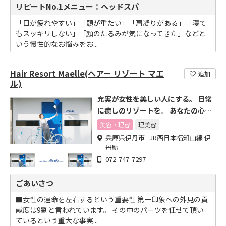
リピートNo.1メニュー：ヘッドスパ
「目が疲れやすい」「頭が重たい」「肩凝りがある」「寝て
もスッキリしない」「顔のたるみが気になってきた」などと
いう慢性的なお悩みをお...
Hair Resort Maelle(ヘアー リゾート マエ
追加
ル)
充実が女性を美しい人にする。 日常
に癒しのリゾートを。 あなたの心を
満たす日常のリゾート。
美容・理容
理美容
兵庫県伊丹市 JR西日本福知山線 伊
丹駅
072-747-7297
ごあいさつ
■女性の運命を左右するという重要性 第一印象への外見の貢
献度は9割と言われています。 その中のパーツを任せて頂い
ているという重大な事実...