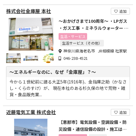
株式会社金庫屋 本社
追加
～おかげさまで100周年～ ・LPガス
・ガス工事 ・ミネラルウォーター ・
電気
生活・サービス
生活サービス（その他）
神奈川県海老名市 JR相模線 社家駅
046-238-4521
～エネルギーなのに、なぜ「金庫屋」？～
今から１世紀前に遡る大正5年(1916年)、金指庫之助（かなさ
し・くらのすけ）が、 現在本社のある杉久保の地で荒物・雑
貨・食品販売業...
近藤電気工業 株式会社
追加
【恵那市】電気設備・空調設備・防
災設備・通信設備の設計・施工はお
任せください