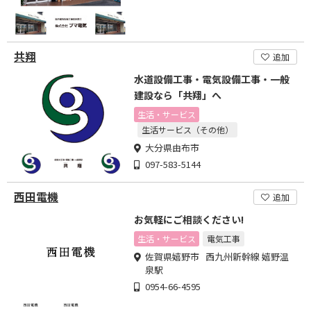
共翔
追加
水道設備工事・電気設備工事・一般
建設なら「共翔」へ
生活・サービス
生活サービス（その他）
大分県由布市
097-583-5144
西田電機
追加
お気軽にご相談ください!
生活・サービス
電気工事
佐賀県嬉野市 西九州新幹線 嬉野温
泉駅
0954-66-4595