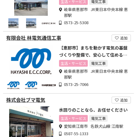
生活・サービス
電気工事
岐阜県恵那市 JR東日本中央本線 恵
那駅
0573-25-5308
有限会社 林電気通信工事
追加
【恵那市】まちを動かす電気の基盤
づくりや整備で、安心して住めるま
ちづくりを支えています。
生活・サービス
電気工事
岐阜県恵那市 JR東日本中央本線 恵
那駅
0573-25-7066
株式会社ブマ電気
追加
水回りのことなら、お任せください
生活・サービス
電気工事
愛知県江南市 名鉄犬山線 江南駅
0587-55-1333