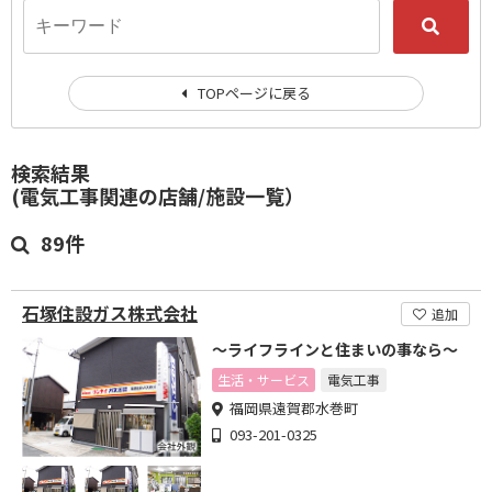
TOPページに戻る
検索結果
(電気工事関連の店舗/施設一覧）
89件
石塚住設ガス株式会社
追加
～ライフラインと住まいの事なら～
生活・サービス
電気工事
福岡県遠賀郡水巻町
093-201-0325