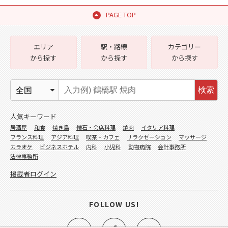
PAGE TOP
エリア
駅・路線
カテゴリー
から探す
から探す
から探す
検索
人気キーワード
居酒屋
和食
焼き鳥
懐石・会席料理
焼肉
イタリア料理
フランス料理
アジア料理
喫茶・カフェ
リラクゼーション
マッサージ
カラオケ
ビジネスホテル
内科
小児科
動物病院
会計事務所
法律事務所
掲載者ログイン
FOLLOW US!