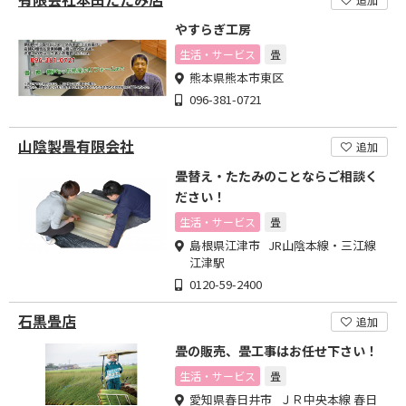
やすらぎ工房
生活・サービス
畳
熊本県熊本市東区
096-381-0721
山陰製畳有限会社
追加
畳替え・たたみのことならご相談く
ださい！
生活・サービス
畳
島根県江津市 JR山陰本線・三江線
江津駅
0120-59-2400
石黒畳店
追加
畳の販売、畳工事はお任せ下さい！
生活・サービス
畳
愛知県春日井市 ＪＲ中央本線 春日