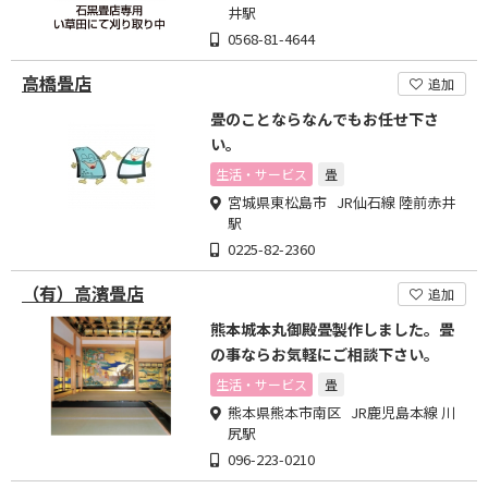
井駅
0568-81-4644
高橋畳店
追加
畳のことならなんでもお任せ下さ
い。
生活・サービス
畳
宮城県東松島市 JR仙石線 陸前赤井
駅
0225-82-2360
（有）高濱畳店
追加
熊本城本丸御殿畳製作しました。畳
の事ならお気軽にご相談下さい。
生活・サービス
畳
熊本県熊本市南区 JR鹿児島本線 川
尻駅
096-223-0210