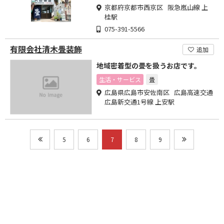
京都府京都市西京区 阪急嵐山線 上
桂駅
075-391-5566
有限会社清木畳装飾
追加
地域密着型の畳を扱うお店です。
生活・サービス
畳
広島県広島市安佐南区 広島高速交通
広島新交通1号線 上安駅
5
6
7
8
9