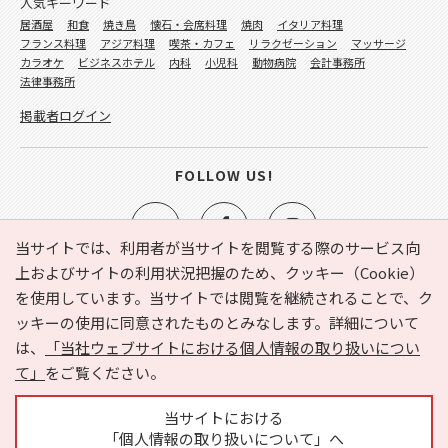
人気キーワード
居酒屋
和食
焼き鳥
懐石・会席料理
焼肉
イタリア料理
フランス料理
アジア料理
喫茶・カフェ
リラクゼーション
マッサージ
カラオケ
ビジネスホテル
内科
小児科
動物病院
会計事務所
法律事務所
掲載者ログイン
FOLLOW US!
当サイトでは、利用者が当サイトを閲覧する際のサービス向
上およびサイトの利用状況把握のため、クッキー（Cookie）
を使用しています。当サイトでは閲覧を継続されることで、ク
e-NAVITA（イーナビタ）とは？
お気に入り
ヘルプ
ッキーの使用に同意されたものとみなします。詳細について
利用規約
個人情報の取り扱いについて
運営会社
は、
「当社ウェブサイトにおける個人情報の取り扱いについ
サイトマップ
広告掲載に関するお問い合わせ
て」
をご覧ください。
サイトの内容に関するお問い合わせ
当サイトにおける
「個人情報の取り扱いについて」へ