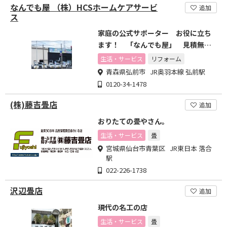
なんでも屋 （株）HCSホームケアサービ
追加
ス
家庭の公式サポーター お役に立ち
ます！ 「なんでも屋」 見積無
料！ 秘密厳守！
生活・サービス
リフォーム
青森県弘前市 JR奥羽本線 弘前駅
0120-34-1478
(株)藤吉畳店
追加
おりたての畳やさん。
生活・サービス
畳
宮城県仙台市青葉区 JR東日本 落合
駅
022-226-1738
沢辺畳店
追加
現代の名工の店
生活・サービス
畳