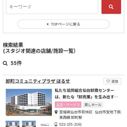
TOPページに戻る
検索結果
(スタジオ関連の店舗/施設一覧）
55件
卸町コミュニティプラザ ほるせ
追加
私たち協同組合仙台卸商センター
は、新たな「卸売業」を生み出す創
造的なプラットフォームです
生活・サービス
貸しホール
宮城県仙台市若林区 仙台市営地下鉄
東西線 卸町駅
022-235-2161