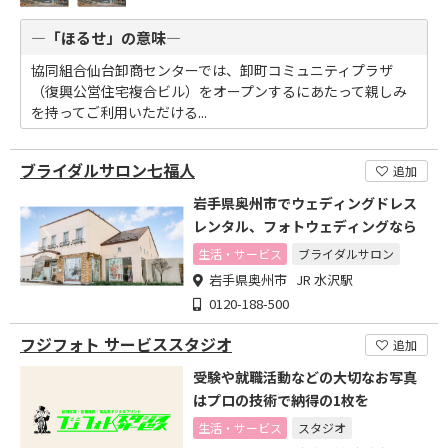
―「ほるせ」の意味―
協同組合仙台卸商センターでは、卸町コミュニティプラザ
（復興公営住宅複合ビル）をオープンするにあたって親しみ
を持ってご利用いただける...
ブライダルサロン七福人
追加
岩手県奥州市でウェディングドレス
レンタル、フォトウェディングなら
生活・サービス
ブライダルサロン
岩手県奥州市 JR 水沢駅
0120-188-500
フジフォト サービススタジオ
追加
受験や就職活動などの大切なお写真
はプロの技術で納得の1枚を
生活・サービス
スタジオ