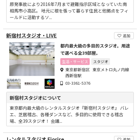
原発事故により2016年7月まで避難指示区域となっていた南
相馬市小高区。 地元に根を張って暮らす住民と他拠点をフィ
ールドに活動するソ...
新宿村スタジオ・LIVE
追加
都内最大級の多目的スタジオ。用途
で選べる全39部屋。
生活・サービス
スタジオ
東京都新宿区 東京メトロ丸ノ内線
西新宿駅
03-3361-5376
新宿村スタジオについて
東京都内最大級のレンタルスタジオ『新宿村スタジオ』 バレ
エ、芝居稽古、各種ダンスなど、多目的に使用できる稽古
場、全39スタジオ！ 会議...
レンタルスタジオ Fiorire
追加