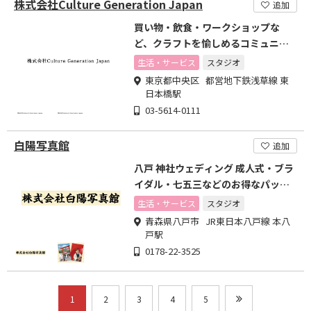
株式会社Culture Generation Japan
追加
買い物・飲食・ワークショップな
ど、クラフトを愉しめるコミュニテ
ィビル
生活・サービス
スタジオ
東京都中央区 都営地下鉄浅草線 東
日本橋駅
03-5614-0111
白陽写真館
追加
八戸 神社ウェディング 成人式・ブラ
イダル・七五三などのお得なパック
有
生活・サービス
スタジオ
青森県八戸市 JR東日本八戸線 本八
戸駅
0178-22-3525
1
2
3
4
5