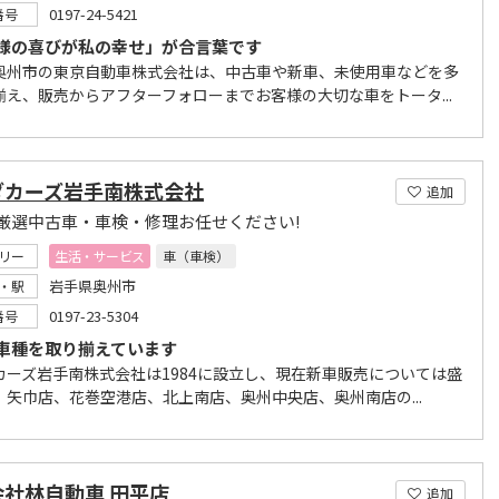
0197-24-5421
番号
様の喜びが私の幸せ」が合言葉です
奥州市の東京自動車株式会社は、中古車や新車、未使用車などを多
揃え、販売からアフターフォローまでお客様の大切な車をトータ...
ダカーズ岩手南株式会社
追加
厳選中古車・車検・修理お任せください!
リー
生活・サービス
車（車検）
岩手県奥州市
・駅
0197-23-5304
番号
車種を取り揃えています
カーズ岩手南株式会社は1984に設立し、現在新車販売については盛
、矢巾店、花巻空港店、北上南店、奥州中央店、奥州南店の...
会社林自動車 田平店
追加