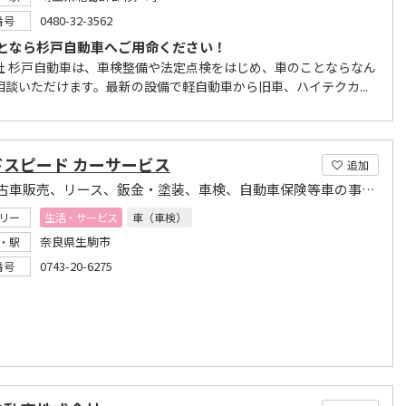
0480-32-3562
番号
となら杉戸自動車へご用命ください！
社 杉戸自動車は、車検整備や法定点検をはじめ、車のことならなん
相談いただけます。最新の設備で軽自動車から旧車、ハイテクカ...
ドスピード カーサービス
追加
新車中古車販売、リース、鈑金・塗装、車検、自動車保険等車の事なら当店へ
リー
生活・サービス
車（車検）
奈良県生駒市
・駅
0743-20-6275
番号