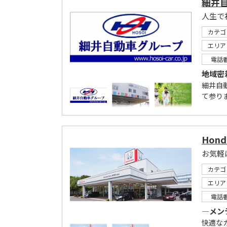
細井
カテゴ
エリア
電話
地域密
細井自
て参り
Hond
お気軽
カテゴ
エリア
電話
―メン
快適な