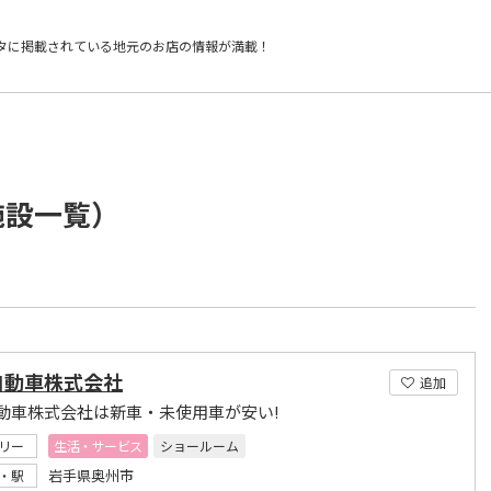
タに掲載されている
地元のお店の情報が満載！
施設一覧）
自動車株式会社
追加
動車株式会社は新車・未使用車が安い!
リー
生活・サービス
ショールーム
岩手県奥州市
・駅