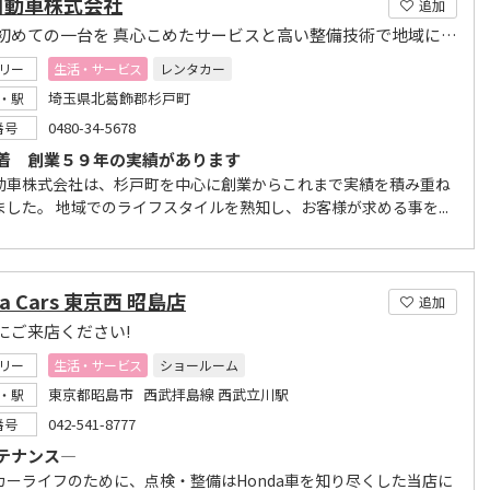
自動車株式会社
追加
人生で初めての一台を 真心こめたサービスと高い整備技術で地域に貢献
リー
生活・サービス
レンタカー
埼玉県北葛飾郡杉戸町
・駅
0480-34-5678
番号
着 創業５９年の実績があります
動車株式会社は、杉戸町を中心に創業からこれまで実績を積み重ね
ました。 地域でのライフスタイルを熟知し、お客様が求める事を...
a Cars 東京西 昭島店
追加
にご来店ください!
リー
生活・サービス
ショールーム
東京都昭島市 西武拝島線 西武立川駅
・駅
042-541-8777
番号
テナンス―
カーライフのために、点検・整備はHonda車を知り尽くした当店に