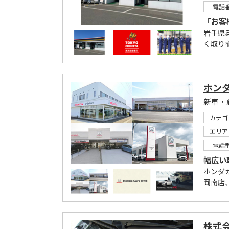
電話
「お客
岩手県
く取り
ホン
新車・
カテゴ
エリア
電話
幅広い
ホンダ
岡南店
株式