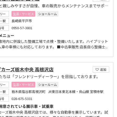
明るさと親しみやすさが自慢、車の販売からメンテナンスまでサポート
リー
生活・サービス
ショールーム
長崎県平戸市
・駅
0950-57-3801
番号
メニュー
 敷地内に併設した整備工場で点検・整備いたします。ハイブリット
車の車検にも対応しております。 ■中古車販売 店長自ら整備士...
ダカーズ栃木中央 高根沢店
追加
たちは「フレンドリーディーラー」を目指しております。
リー
生活・サービス
ショールーム
栃木県塩谷郡高根沢町 JR東日本東北本線・烏山線 宝積寺駅
・駅
028-675-5331
番号
用意されている展示車・試乗車
カーズ栃木中央 高根沢店では、様々な自動車を展示しています。試