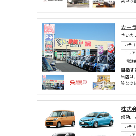
乗車の
カー
さいた
カテゴ
エリア
電話
目指す
当店は
質なの
株式
感動、
カテゴ
エリア