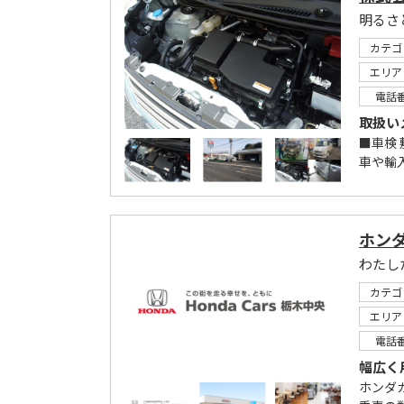
カテゴ
エリア
電話
取扱い
■車検
車や輸入
ホン
わたし
カテゴ
エリア
電話
幅広く
ホンダ