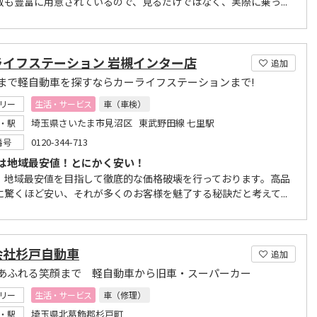
数も豊富に用意されているので、見るだけではなく、実際に乗っ...
ライフステーション 岩槻インター店
追加
まで軽自動車を探すならカーライフステーションまで!
リー
生活・サービス
車（車検）
埼玉県さいたま市見沼区 東武野田線 七里駅
・駅
0120-344-713
番号
は地域最安値！とにかく安い！
、地域最安値を目指して徹底的な価格破壊を行っております。高品
に驚くほど安い、それが多くのお客様を魅了する秘訣だと考えて...
会社杉戸自動車
追加
あふれる笑顔まで 軽自動車から旧車・スーパーカー
リー
生活・サービス
車（修理）
埼玉県北葛飾郡杉戸町
・駅