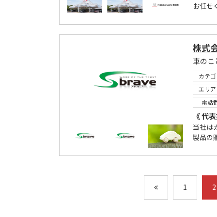
お任せく
株式会
車のこ
カテゴ
エリア
電話
《 代表
当社は
製品の
1
2