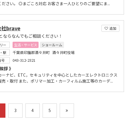
ださい。 ◎まごころ対応 お客さま一人ひとりのご要望にま...
社brave
追加
とならなんでもご相談ください！
リー
生活・サービス
ショールーム
千葉県印旛郡酒々井町 酒々井町役場
・駅
043-312-2321
番号
挨拶 》
カーナビ、ETC，セキュリティを中心としたカーエレクトロニクス
販売・取付 また、ポリマー加工・カーフィルム施工等のカーデ...
3
4
5