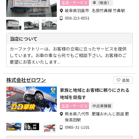
ポート
生活・サービス
車（板金）
岐阜県羽島市 名鉄竹鼻線 竹鼻駅
058-213-6551
当店について
カーファクトリーは、お客様の立場に立ったサービスを提供
しています。お車の事なら何でもご相談下さい。お客様のご
要望にお答えいたします...
株式会社ゼロワン
追加
家族と地域とお客様に頼りにされる
地域を目指す
生活・サービス
中古車情報
熊本県八代市 肥薩おれんじ鉄道 肥
後高田駅
0965-31-1101