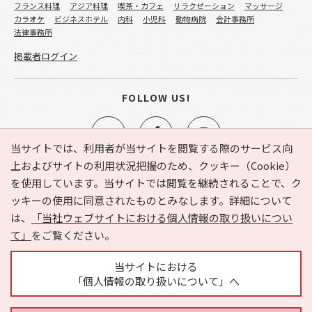
フランス料理
アジア料理
喫茶・カフェ
リラクゼーション
マッサージ
カラオケ
ビジネスホテル
内科
小児科
動物病院
会計事務所
法律事務所
掲載者ログイン
FOLLOW US!
当サイトでは、利用者が当サイトを閲覧する際のサービス向
上およびサイトの利用状況把握のため、クッキー（Cookie）
を使用しています。当サイトでは閲覧を継続されることで、ク
e-NAVITA（イーナビタ）とは？
お気に入り
ヘルプ
ッキーの使用に同意されたものとみなします。詳細について
利用規約
個人情報の取り扱いについて
運営会社
は、
「当社ウェブサイトにおける個人情報の取り扱いについ
サイトマップ
広告掲載に関するお問い合わせ
て」
をご覧ください。
サイトの内容に関するお問い合わせ
当サイトにおける
「個人情報の取り扱いについて」へ