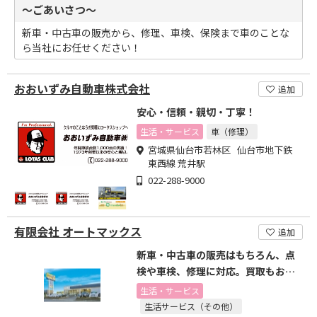
～ごあいさつ～
新車・中古車の販売から、修理、車検、保険まで車のことな
ら当社にお任せください！
おおいずみ自動車株式会社
追加
安心・信頼・親切・丁寧！
生活・サービス
車（修理）
宮城県仙台市若林区 仙台市地下鉄
東西線 荒井駅
022-288-9000
有限会社 オートマックス
追加
新車・中古車の販売はもちろん、点
検や車検、修理に対応。買取もお任
せください！
生活・サービス
生活サービス（その他）