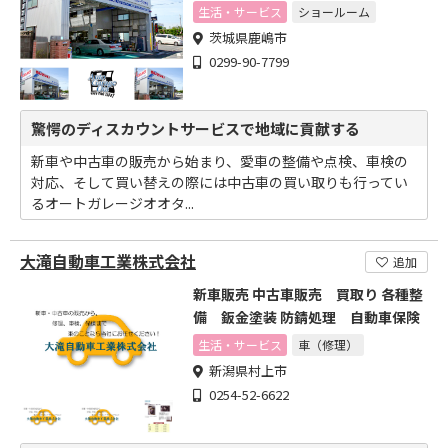
生活・サービス
ショールーム
茨城県鹿嶋市
0299-90-7799
驚愕のディスカウントサービスで地域に貢献する
新車や中古車の販売から始まり、愛車の整備や点検、車検の
対応、そして買い替えの際には中古車の買い取りも行ってい
るオートガレージオオタ...
大滝自動車工業株式会社
追加
新車販売 中古車販売 買取り 各種整
備 鈑金塗装 防錆処理 自動車保険
生活・サービス
車（修理）
新潟県村上市
0254-52-6622