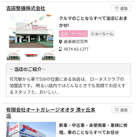
吉田整備株式会社
追加
クルマのことならすべて当店におま
かせ!
生活・サービス
ショールーム
岐阜県可児市
0574-62-1277
―当店のご紹介―
可児駅から車で5分の位置にある当店は、 ロータスクラブの
加盟店です。 明るい店内ではどんなときでも笑顔でお迎えす
るスタッフと、おいしい...
有限会社オートガレージオオタ 港ヶ丘本
追加
店
新車・中古車・未使用車・車検に修
理。車のことならすべてお任せ