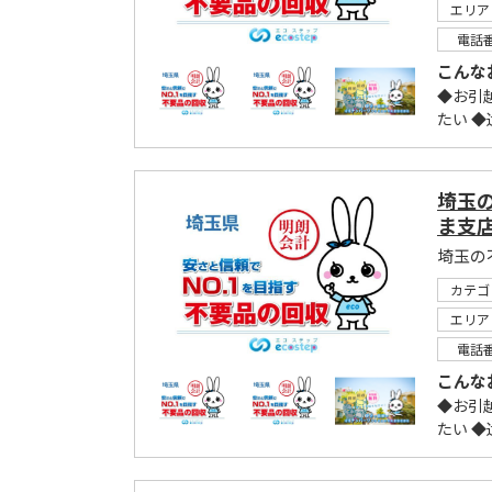
エリア
電話
こんな
◆お引
たい 
埼玉
ま支
埼玉の
カテゴ
エリア
電話
こんな
◆お引
たい 