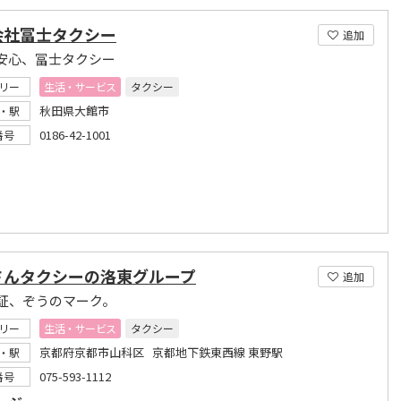
会社冨士タクシー
追加
安心、冨士タクシー
リー
生活・サービス
タクシー
秋田県大館市
・駅
0186-42-1001
番号
さんタクシーの洛東グループ
追加
証、ぞうのマーク。
リー
生活・サービス
タクシー
京都府京都市山科区 京都地下鉄東西線 東野駅
・駅
075-593-1112
番号