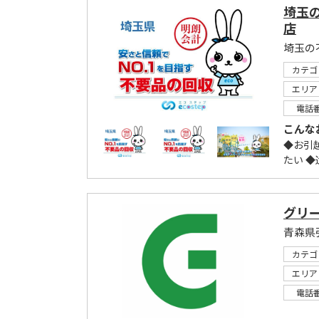
埼玉
店
埼玉の
カテゴ
エリア
電話
こんな
◆お引
たい 
グリ
カテゴ
エリア
電話