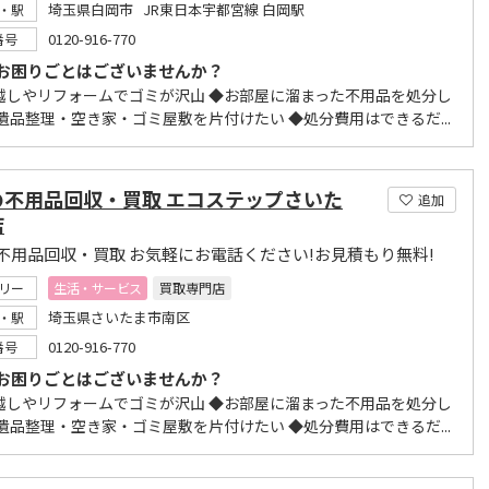
埼玉県白岡市 JR東日本宇都宮線 白岡駅
・駅
0120-916-770
番号
お困りごとはございませんか？
越しやリフォームでゴミが沢山 ◆お部屋に溜まった不用品を処分し
◆遺品整理・空き家・ゴミ屋敷を片付けたい ◆処分費用はできるだ...
の不用品回収・買取 エコステップさいた
追加
店
不用品回収・買取 お気軽にお電話ください!お見積もり無料!
リー
生活・サービス
買取専門店
埼玉県さいたま市南区
・駅
0120-916-770
番号
お困りごとはございませんか？
越しやリフォームでゴミが沢山 ◆お部屋に溜まった不用品を処分し
◆遺品整理・空き家・ゴミ屋敷を片付けたい ◆処分費用はできるだ...