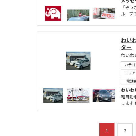
メッセ
「ぞう
ループ
わい
ター
カテゴ
エリア
電話
わいわ
軽自動
します
1
2