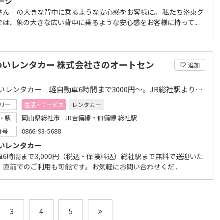
ージ
さん」の大きな背中に乗るような安心感をお客様に。 私たち洛東グ
では、象の大きな広い背中に乗るような安心感をお客様に持って...
わいレンタカー 株式会社さのオートセン
追加
わいわいレンタカー 軽自動車6時間まで3000円～。JR総社駅より無料送迎いたします。
リー
生活・サービス
レンタカー
岡山県総社市 JR吉備線・伯備線 総社駅
・駅
0866-93-5688
番号
いレンタカー
車6時間まで3,000円（税込・保険料込）総社駅まで無料で送迎いた
！直前でのご利用も可能です。お気軽にお問い合わせくだ...
3
4
5