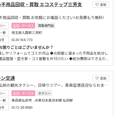
の不用品回収・買取 エコステップ三芳支
追加
不用品回収・買取 お気軽にお電話ください!お見積もり無料!
リー
生活・サービス
買取専門店
埼玉県入間郡三芳町
・駅
0120-916-770
番号
お困りごとはございませんか？
越しやリフォームでゴミが沢山 ◆お部屋に溜まった不用品を処分し
◆遺品整理・空き家・ゴミ屋敷を片付けたい ◆処分費用はできるだ...
ーン交通
追加
青森県弘前の観光タクシー、日帰りツアー、青森空港送迎ならおまかせください
リー
生活・サービス
タクシー
青森県弘前市 JR東日本奥羽本線 弘前駅
・駅
0172-28-8080
番号