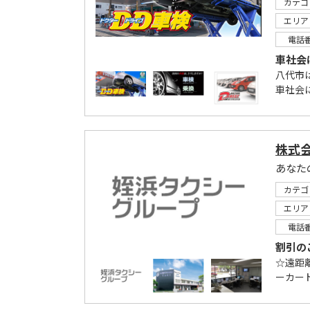
カテゴ
エリア
電話
車社会
八代市
車社会
株式
あなた
カテゴ
エリア
電話
割引の
☆遠距離
ーカード