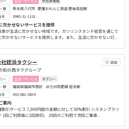
リー
生活・サービス
中古車情報
熊本県八代市 肥薩おれんじ鉄道 肥後高田駅
・駅
0965-31-1101
番号
に欠かせないサービスを提供
は車が生活に欠かせない地域です。ガソリンスタンド経営を通じて
に欠かせないサービスを提供します。また、生活に欠かせない灯...
会社姪浜タクシー
追加
の街の西タクグループ
リー
生活・サービス
タクシー
福岡県福岡市西区 JR九州筑肥線 姪浜駅
・駅
092-881-0834
番号
ご案内
割引サービス 7,000円超の金額に対して30%割引 ☆スタンプラリ
 1回ご利用毎に1回捺印。 20回のご利用で次回ご乗車...