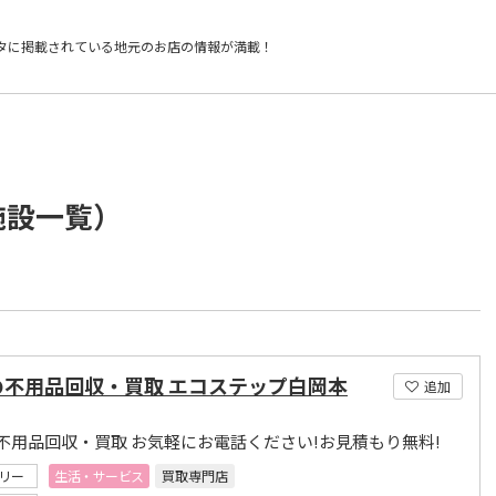
タに掲載されている
地元のお店の情報が満載！
施設一覧）
の不用品回収・買取 エコステップ白岡本
追加
不用品回収・買取 お気軽にお電話ください!お見積もり無料!
リー
生活・サービス
買取専門店