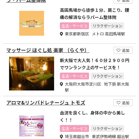
高田馬場から徒歩１分、肩こり、腰
痛の解消ならラパーム整体院
生活・サービス
リラクゼーション
東京都新宿区 メトロ 高田馬場駅
マッサージ ほぐし処 楽家 （らくや）
追加
新大阪で大人気！６０分２９００円
でワンランク上のサービスを！
生活・サービス
リラクゼーション
大阪府大阪市淀川区 地下鉄 新大阪
駅
アロマ&リンパドレナージュ トモズ
追加
血流を良くし、身体の中から美し
く！！
生活・サービス
リラクゼーション
埼玉県越谷市 東武伊勢崎線 越谷駅