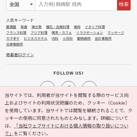
検索
人気キーワード
居酒屋
和食
焼き鳥
懐石・会席料理
焼肉
イタリア料理
フランス料理
アジア料理
喫茶・カフェ
リラクゼーション
マッサージ
カラオケ
ビジネスホテル
内科
小児科
動物病院
会計事務所
法律事務所
掲載者ログイン
FOLLOW US!
当サイトでは、利用者が当サイトを閲覧する際のサービス向
上およびサイトの利用状況把握のため、クッキー（Cookie）
を使用しています。当サイトでは閲覧を継続されることで、ク
e-NAVITA（イーナビタ）とは？
お気に入り
ヘルプ
ッキーの使用に同意されたものとみなします。詳細について
利用規約
個人情報の取り扱いについて
運営会社
は、
「当社ウェブサイトにおける個人情報の取り扱いについ
サイトマップ
広告掲載に関するお問い合わせ
て」
をご覧ください。