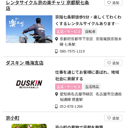
レンタサイクル京の楽チャリ 京都駅七条
追加
店
京阪七条駅徒歩5分・楽しくてわくわ
くするレンタルサイクルあります・
京の楽チャリ京都駅七条店
生活・サービス
自転車
京都府京都市下京区 京阪電鉄京阪本
線 七条駅
080-7975-1319
ダスキン 鳴海支店
追加
仕事を通じてお客様に喜ばれ、地域
社会に貢献する
生活・サービス
生活用品
愛知県名古屋市緑区 名古屋市交通局
桜通線 徳重駅
052-878-1266
京小町
追加
京小町の着物で京都を散策