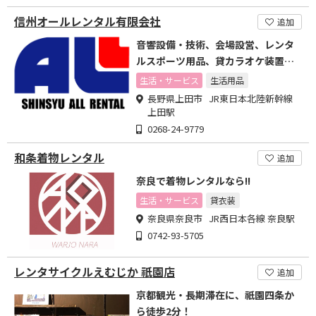
信州オールレンタル有限会社
追加
音響設備・技術、会場設営、レンタ
ルスポーツ用品、貸カラオケ装置、
貸テント、貸ベビー用品など
生活・サービス
生活用品
長野県上田市 JR東日本北陸新幹線
上田駅
0268-24-9779
和条着物レンタル
追加
奈良で着物レンタルなら!!
生活・サービス
貸衣装
奈良県奈良市 JR西日本各線 奈良駅
0742-93-5705
レンタサイクルえむじか 祇園店
追加
京都観光・長期滞在に、祇園四条か
ら徒歩2分！