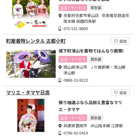
生活・サービス
貸衣装
京都府京都市東山区 京阪電気鉄道京
阪本線 祇園四条駅
075-531-8800
町屋着物レンタル 古都小町
追加
城下町津山を着物ではんなり散策!
生活・サービス
貸衣装
岡山県津山市 ＪＲ姫新線・津山線
津山駅
0868-32-8322
マリエ・タマヤ日高
追加
振り袖選ぶなら品揃え豊富なマリ
エ・タマヤ
生活・サービス
貸衣装
兵庫県豊岡市 JR山陰本線 江原駅
0796-42-0419