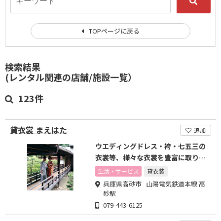
TOPページに戻る
検索結果
(レンタル関連の店舗/施設一覧）
123件
貸衣裳 まえはた
追加
ウエディングドレス・袴・七五三の
衣裳等、様々な衣裳を豊富に取り揃
えております。
生活・サービス
貸衣装
兵庫県高砂市 山陽電気鉄道本線 高
砂駅
079-443-6125