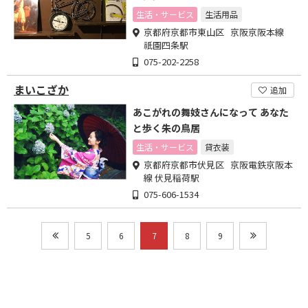
生活・サービス
生活用品
京都府京都市東山区 京阪京阪本線
祇園四条駅
075-202-2258
まいこざか
追加
あこがれの舞妓さんになって あなた
と歩く朱の鳥居
生活・サービス
貸衣装
京都府京都市伏見区 京阪電鉄京阪本
線 伏見稲荷駅
075-606-1534
5
6
7
8
9