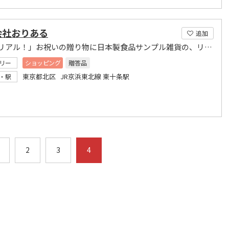
会社おりある
追加
「お、リアル！」お祝いの贈り物に日本製食品サンプル雑貨の、リアルギフトおりある
リー
ショッピング
贈答品
東京都北区 JR京浜東北線 東十条駅
・駅
2
3
4