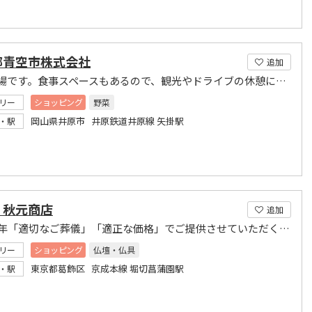
郷青空市株式会社
追加
青空市場です。食事スペースもあるので、観光やドライブの休憩にもぜひお立ち寄りください。
リー
ショッピング
野菜
岡山県井原市 井原鉄道井原線 矢掛駅
・駅
）秋元商店
追加
創業90年「適切なご葬儀」「適正な価格」でご提供させていただく事をお約束致します
リー
ショッピング
仏壇・仏具
東京都葛飾区 京成本線 堀切菖蒲園駅
・駅