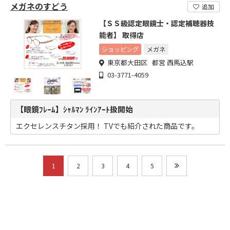
メガネのすどう
追加
【ＳＳ級認定眼鏡士・認定補聴器技
能者】 取得店
ショッピング
メガネ
東京都大田区 都営 西馬込駅
03-3771-4059
【眼鏡ﾌﾚｰﾑ】ｼｬﾙﾏﾝ ﾗｲﾝｱｰﾄ扱開始
エクセレンスチタン採用！ TVでも紹介された商品です。
1
2
3
4
5