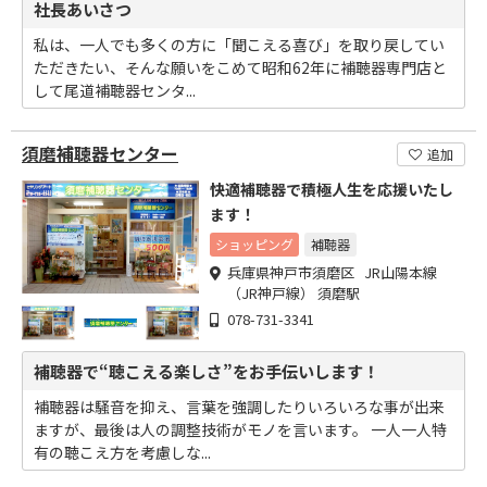
社長あいさつ
私は、一人でも多くの方に「聞こえる喜び」を取り戻してい
ただきたい、そんな願いをこめて昭和62年に補聴器専門店と
して尾道補聴器センタ...
須磨補聴器センター
追加
快適補聴器で積極人生を応援いたし
ます！
ショッピング
補聴器
兵庫県神戸市須磨区 JR山陽本線
（JR神戸線） 須磨駅
078-731-3341
補聴器で“聴こえる楽しさ”をお手伝いします！
補聴器は騒音を抑え、言葉を強調したりいろいろな事が出来
ますが、最後は人の調整技術がモノを言います。 一人一人特
有の聴こえ方を考慮しな...