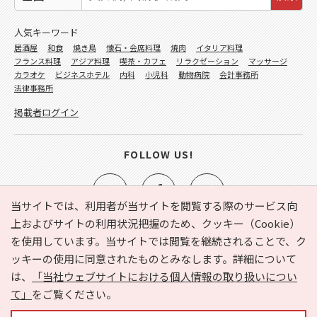
人気キーワード
居酒屋
和食
焼き鳥
懐石・会席料理
焼肉
イタリア料理
フランス料理
アジア料理
喫茶・カフェ
リラクゼーション
マッサージ
カラオケ
ビジネスホテル
内科
小児科
動物病院
会計事務所
法律事務所
掲載者ログイン
FOLLOW US!
当サイトでは、利用者が当サイトを閲覧する際のサービス向
上およびサイトの利用状況把握のため、クッキー（Cookie）
を使用しています。当サイトでは閲覧を継続されることで、ク
e-NAVITA（イーナビタ）とは？
お気に入り
ヘルプ
ッキーの使用に同意されたものとみなします。詳細について
利用規約
個人情報の取り扱いについて
運営会社
は、
「当社ウェブサイトにおける個人情報の取り扱いについ
サイトマップ
広告掲載に関するお問い合わせ
て」
をご覧ください。
サイトの内容に関するお問い合わせ