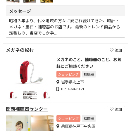
メッセージ
昭和３年より、代々地域の方々に愛され続けてきた、時計・
メガネ・宝石・補聴器のお店です。 最新のトレンド商品から
定番もの、当店でしか手...
メガネの松村
追加
メガネのこと、補聴器のこと、お気
軽にご相談ください
ショッピング
補聴器
岩手県北上市
0197-64-6121
関西補聴器センター
追加
ショッピング
補聴器
兵庫県神戸市中央区