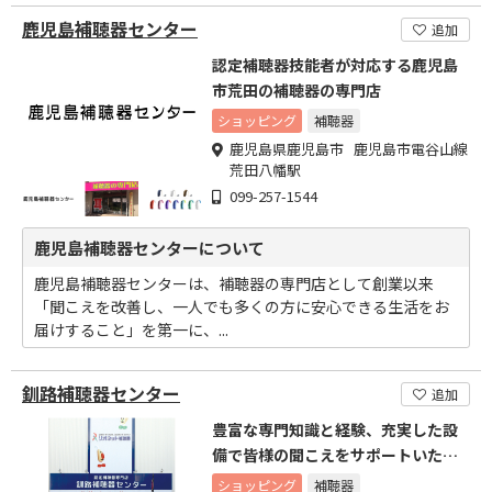
鹿児島補聴器センター
追加
認定補聴器技能者が対応する鹿児島
市荒田の補聴器の専門店
ショッピング
補聴器
鹿児島県鹿児島市 鹿児島市電谷山線
荒田八幡駅
099-257-1544
鹿児島補聴器センターについて
鹿児島補聴器センターは、補聴器の専門店として創業以来
「聞こえを改善し、一人でも多くの方に安心できる生活をお
届けすること」を第一に、...
釧路補聴器センター
追加
豊富な専門知識と経験、充実した設
備で皆様の聞こえをサポートいたし
ます。
ショッピング
補聴器